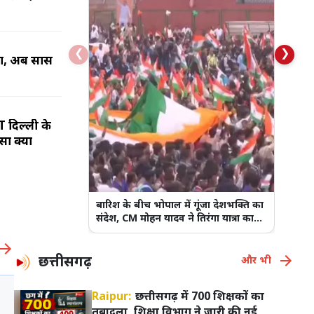
❮
❯
्ता, अब सास
T दिल्ली के
सा क्यों
बारिश के बीच भोपाल में गूंजा देशभक्ति का
संदेश, CM मोहन यादव ने तिरंगा यात्रा का
किया शुभारंभ
छत्तीसगढ़
और भी
Raipur:
छत्तीसगढ़ में 700 शिक्षकों का
तबादला, शिक्षा विभाग ने जारी की नई