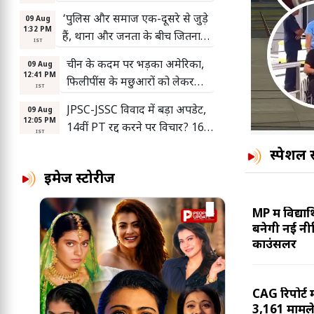
तूफान और तेज हवाओं की चेतावनी
‘पुलिस और समाज एक-दूसरे से जुड़े
09 Aug
1:32 PM
हैं, थाना और जनता के बीच जितना
IST
मजबूत भरोसा होगा, अपराध से लड़ना
चीन के कदम पर भड़का अमेरिका,
09 Aug
उतना ही आसान होगा’
12:41 PM
फिलीपींस के मछुआरों को लेकर
IST
जताई चिंता
JPSC-JSSC विवाद में बड़ा अपडेट,
09 Aug
12:05 PM
14वीं PT रद्द करने पर विचार? 16वें
IST
दिन भी जारी छात्रों का आंदोलन
स्पेशल स
चोरी की गाड़ियों का कबाड़
09 Aug
12:02 PM
कारोबार!12 इंजन बरामद
इमेज स्टोरीज
IST
SBI Clerk भर्ती में फाइनल ईयर
09 Aug
MP में विद्यार
11:06 AM
वालों को भी मौका, 27 अगस्त तक
IST
बनेगी नई नीति
आवेदन; जानें पूरी शर्तें
काउंसलर
भोपाल में तेज बारिश के बीच निकली
09 Aug
10:12 AM
तिरंगा यात्रा, बुलेट से पहुंचे CM
IST
मोहन यादव; बच्चों ने बढ़ाया उत्साह
कैदी की मौत की जांच को चुनौती देने
CAG रिपोर्ट म
09 Aug
10:00 AM
3,161 मामले
वाली याचिका खारिज