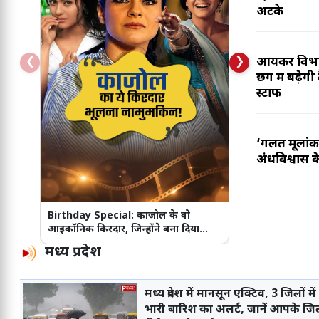
IST
अटके
MP हाई कोर्ट को मिलेगा नया जज,
09 Aug
9:25 AM
अमित लाहोटी कल संभालेंगे
IST
जिम्मेदारी, केंद्र सरकार ने जारी की
❮
❯
आयकर विभाग म
PM मोदी और JD वेंस की फोन पर
09 Aug
छग में बढ़ेगी
नियुक्ति अधिसूचना
8:21 AM
लंबी बातचीत, इन बड़े मुद्दों पर बनी
स्टाफ
IST
खास रणनीति!
होर्मुज पर नहीं बनी बात! जेडी वेंस के
09 Aug
7:52 AM
बयान से मिली राहत की उम्मीद,
IST
‘गलत मूलांक'
लेकिन ईरान ने रख दी ऐसी शर्त!
अंधविश्वास के
Aaj Ka Rashifal 09
09 Aug
7:00 AM
August:
भगवान विष्णु की कृपा से
IST
इन राशियों की चमकेगी किस्मत, धन,
Raipur:
छत्तीसगढ़ में 700 शिक्षकों
08 Aug
Birthday Special: काजोल के वो
सुख और सफलता के बनेंगे योग
11:59 PM
का तबादला, शिक्षा विभाग ने जारी की
आइकॉनिक किरदार, जिन्होंने बना दिया
IST
बॉलीवुड की क्वीन!
नई पदस्थापना सूची
मध्य प्रदेश
छिंदवाड़ा: CMHO डॉ. नरेश गुन्नाड़े
08 Aug
10:22 PM
कटनी अटैच, सीएम डॉ. मोहन यादव
IST
ने किया था सस्पेंड
मध्य प्रदेश में मानसून एक्टिव, 3 जिलों में
भारी बारिश का अलर्ट, जानें आपके जिल