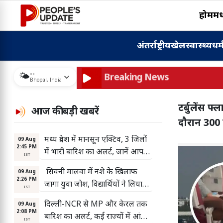
होम
मध्
अंतर्राष्ट्रीय
खेल
स्वास्थ्य
धर्
--
🌤️
Breaking News
Bhopal
,
India
टर्बुलेंस 
आज की बड़ी खबरें
दौरान 300 
मध्य प्रदेश में मानसून एक्टिव, 3 जिलों
09 Aug
2:45 PM
में भारी बारिश का अलर्ट, जानें आपके
IST
जिले में कैसा रहेगा मौसम
सिवनी मालवा में नशे के खिलाफ
09 Aug
2:26 PM
जागा युवा जोश, विद्यार्थियों ने लिया
IST
नशामुक्त जीवन का संकल्प
दिल्ली-NCR से MP और केरल तक
09 Aug
2:08 PM
बारिश का अलर्ट, कई राज्यों में आंधी-
IST