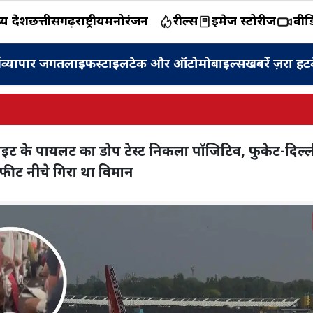
य प्रदेश
छत्तीसगढ़
राष्ट्रीय
मनोरंजन
रील्स
इमेज स्टोरीज
वीड
म
व्यापार जगत
लाइफस्टाइल
टेक और ऑटोमोबाइल्स
खबरें ज़रा हट
फ्लाइट के पायलट का डोप टेस्ट निकला पॉजिटिव, फुकेट-दिल्
फीट नीचे गिरा था विमान