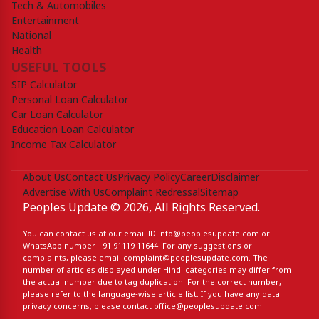
Tech & Automobiles
Entertainment
National
Health
USEFUL TOOLS
SIP Calculator
Personal Loan Calculator
Car Loan Calculator
Education Loan Calculator
Income Tax Calculator
About Us
Contact Us
Privacy Policy
Career
Disclaimer
Advertise With Us
Complaint Redressal
Sitemap
Peoples Update © 2026, All Rights Reserved.
You can contact us at our email ID
info@peoplesupdate.com
or
WhatsApp number
+91 91119 11644
. For any suggestions or
complaints, please email
complaint@peoplesupdate.com
. The
number of articles displayed under Hindi categories may differ from
the actual number due to tag duplication. For the correct number,
please refer to the language-wise article list. If you have any data
privacy concerns, please contact
office@peoplesupdate.com
.