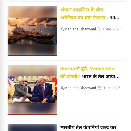
ऑयल क्राइसिस के बीच
अमेरिका का बड़ा फैसला :
30
दिन तक रूस से तेल खरीद सकेंगे
Manisha Dhanwani
13 Mar 2026
सभी देश, कच्चे तेल की कीमत
100 डॉलर पार
Russia से दूरी, Venezuela
की दोस्ती?
भारत के तेल आयात
को लेकर अमेरिका का नया
Manisha Dhanwani
31 Jan 2026
ऑफर, आखिर क्या है ट्रंप का गेम
प्लान
भारतीय तेल कंपनियां जल्द कर