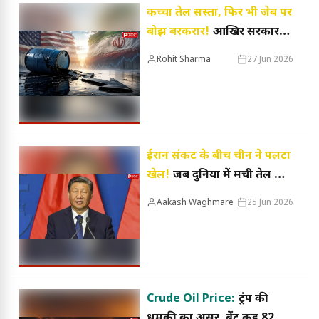
कच्चा तेल सस्ता, फिर भी जेब पर
बोझ बरकरार!
आखिर सरकार
उपभोक्ताओं को राहत क्यों नहीं
Rohit Sharma
27 Jun 2026
दे रही?
ईरान संकट के बीच चीन ने पलटा
खेल!
जब दुनिया में मची तेल की
मारामारी, शी जिनपिंग ने दिखा
Aakash Waghmare
25 Jun 2026
दी अपनी ताकत
Crude Oil Price:
ट्रंप की
धमकी का असर, ब्रेंट क्रूड 82