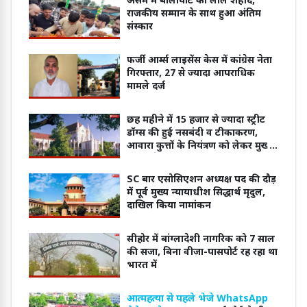
असम में बालाघाट का लाल शहीद,
राजकीय सम्मान के साथ हुआ अंतिम
संस्कार
फर्जी आर्म्स लाइसेंस केस में कांग्रेस नेता
गिरफ्तार, 27 से ज्यादा आपराधिक
मामले दर्ज
छह महीने में 15 हजार से ज्यादा स्ट्रीट
डॉग्स की हुई नसबंदी व टीकाकरण,
आवारा कुत्तों के नियंत्रण को लेकर मुख्य
सचिव ने दिया हाईकोर्ट में जवाब
SC बार एसोसिएशन अध्यक्ष पद की दौड़
में पूर्व मुख्य न्यायाधीश सिद्धार्थ मृदुल,
दाखिल किया नामांकन
सीहोर में बांग्लादेशी नागरिक को 7 साल
की सजा, बिना वीजा-पासपोर्ट रह रहा था
भारत में
आत्महत्या से पहले भेजे WhatsApp