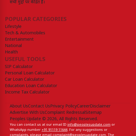
सभी मुद्दों पर केंद्रित है।
POPULAR CATEGORIES
Lifestyle
Tech & Automobiles
Entertainment
National
Health
USEFUL TOOLS
SIP Calculator
Personal Loan Calculator
Car Loan Calculator
Education Loan Calculator
Income Tax Calculator
About Us
Contact Us
Privacy Policy
Career
Disclaimer
Advertise With Us
Complaint Redressal
Sitemap
Peoples Update © 2026, All Rights Reserved.
You can contact us at our email ID
info@peoplesupdate.com
or
WhatsApp number
+91 91119 11644
. For any suggestions or
complaints, please email
complaint@peoplesupdate.com
. The