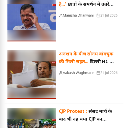
हैं...'
छात्रों के समर्थन में उतरे
अरविंद केजरीवाल, हेल्पलाइन
Manisha Dhanwani
21 Jul 2026
जारी कर कानूनी सहायता का
किया वादा
अनशन के बीच सोनम वांगचुक
की मिली राहत...
दिल्ली HC का
आदेश- मेदांता अस्पताल में
Aakash Waghmare
21 Jul 2026
शिफ्ट करें, 32वें दिन भी जंतर
मंतर पर जारी है प्रदर्शन
CJP Protest :
संसद मार्च के
बाद भी नहीं थमा CJP का
आंदोलन, जंतर-मंतर पर फिर जुटे