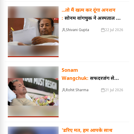
...तो मैं खत्म कर दूंगा अनशन
:
सोनम वांगचुक ने अस्पताल से
सरकार को लिखी चिट्ठी, रखी ये
Shivani Gupta
22 Jul 2026
शर्त
Sonam
Wangchuk:
सफदरजंग से
मेदांता अस्पताल में शिफ्ट हुए
Rohit Sharma
21 Jul 2026
सोनम वांगचुक, विशेषज्ञ डॉक्टरों
की निगरानी में होगा इलाज
'डरिए मत, हम आपके साथ