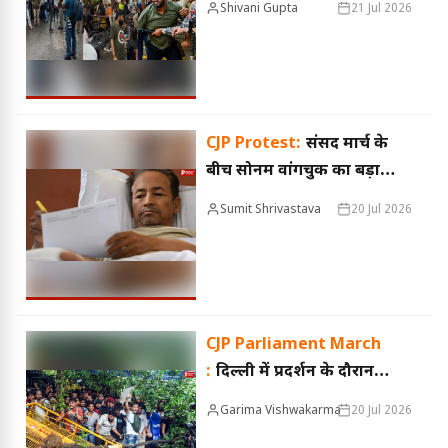
Shivani Gupta
21 Jul 2026
प्रदर्शनकारी; धर्मेंद्र प्रधान के
इस्तीफे की मांग पर अड़ी
CJP Protest:
संसद मार्च के
बीच सोनम वांगचुक का बड़ा
ऐलान, बोले- युवा नेताओं की
Sumit Shrivastava
20 Jul 2026
सांसदों से मुलाकात तक जारी
रहेगा अनशन
CJP Parliament March
:
दिल्ली में प्रदर्शन के दौरान
हिंसा, पुलिस का बड़ा दावा- 50
Garima Vishwakarma
20 Jul 2026
से ज्यादा सुरक्षाकर्मी घायल