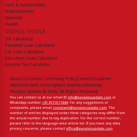
Tech & Automobiles
Entertainment
National
Health
USEFUL TOOLS
SIP Calculator
Personal Loan Calculator
Car Loan Calculator
Education Loan Calculator
Income Tax Calculator
About Us
Contact Us
Privacy Policy
Career
Disclaimer
Advertise With Us
Complaint Redressal
Sitemap
Peoples Update © 2026, All Rights Reserved.
You can contact us at our email ID
info@peoplesupdate.com
or
WhatsApp number
+91 91119 11644
. For any suggestions or
complaints, please email
complaint@peoplesupdate.com
. The
number of articles displayed under Hindi categories may differ from
the actual number due to tag duplication. For the correct number,
please refer to the language-wise article list. If you have any data
privacy concerns, please contact
office@peoplesupdate.com
.