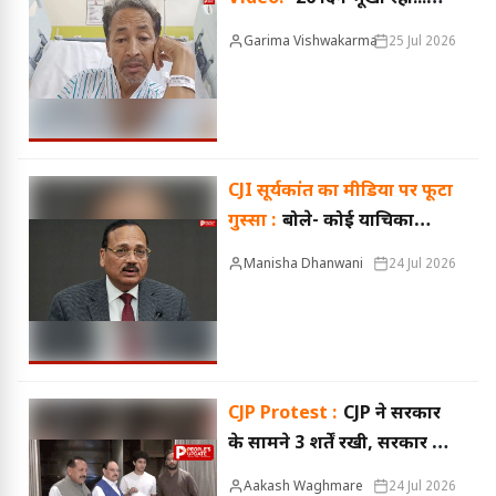
फिर भी सवाल?' सोनम वांगचुक
Garima Vishwakarma
25 Jul 2026
का फूटा गुस्सा, बोले- क्या अब
ईमानदारी साबित करूं?
CJI सूर्यकांत का मीडिया पर फूटा
गुस्सा :
बोले- कोई याचिका
दाखिल ही नहीं हुई, फिर सुनवाई
Manisha Dhanwani
24 Jul 2026
से इनकार कैसे?
CJP Protest :
CJP ने सरकार
के सामने 3 शर्तें रखी, सरकार 2
पर राजी, धर्मेंद्र प्रधान के इस्तीफे
Aakash Waghmare
24 Jul 2026