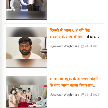
पर अटकी बात, केंद्र ने कल तक
का समय मांगा
दिल्ली में आज CJP की केंद्र
सरकार के साथ मीटिंग :
4 बार
नड्डा के बुलावे को ठुकराया,
Aakash Waghmare
24 Jul 2026
दीपके बोले- धर्मेंद्र प्रधान के
इस्तीफे तक प्रदर्शन करेंगे
सोनम वांगचुक के अनशन तोड़ने
के बाद आया पहला रिएक्शन
:
कहा- कई शर्तों के....'
Aakash Waghmare
24 Jul 2026