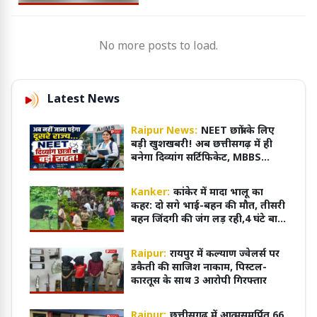
No more posts to load.
Latest News
Raipur News:
NEET छात्रों के लिए
बड़ी खुशखबरी! अब छत्तीसगढ़ में ही
बनेगा दिव्यांग सर्टिफिकेट, MBBS
एडमिशन हुआ आसान
Kanker:
कांकेर में मादा भालू का
कहर: दो सगे भाई-बहन की मौत, तीसरी
बहन जिंदगी की जंग लड़ रही,4 घंटे बाद
काबू में आया भालू
Raipur:
रायपुर में कल्याण ज्वेलर्स पर
डकैती की साजिश नाकाम, पिस्टल-
कारतूस के साथ 3 आरोपी गिरफ्तार
Raipur:
छत्तीसगढ़ में आत्मसमर्पित 66