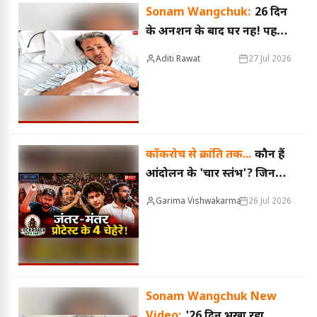
Sonam Wangchuk:
26 दिन
के अनशन के बाद घर नहीं! पहले
राजघाट जाएंगे सोनम वांगचुक,
Aditi Rawat
27 Jul 2026
डिस्चार्ज के बाद सामने आया पूरा
कार्यक्रम
कॉकरोच से क्रांति तक...
कौन हैं
आंदोलन के 'चार स्तंभ'? जिनकी
वजह से देशभर में गूंजी छात्रों की
Garima Vishwakarma
26 Jul 2026
आवाज
Sonam Wangchuk New
Video:
'26 दिन भूखा रहा...