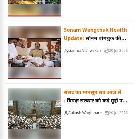
Sonam Wangchuk Health
Update:
सोनम वांगचुक की
तबीयत अब कैसी है? डॉक्टरों ने
Garima Vishwakarma
20 Jul 2026
बताया हेल्थ बुलेटिन
संसद का मानसून सत्र आज से
:
विपक्ष सरकार को कई मुद्दों पर
घेरेगा; 7 अहम विधेयक भी होंगे
Aakash Waghmare
20 Jul 2026
पेश