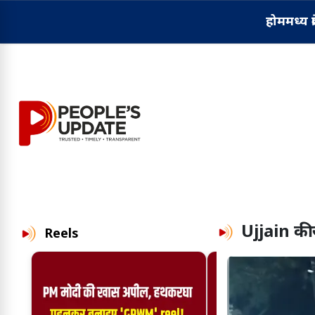
होम
मध्य प्
Ujjain
की 
Reels