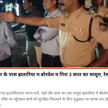
के पास झलारिया में बोरवेल में गिरा 3 साल का मासूम, रेस्क्
 का इस्तेमाल
बेगूसराय के सरकारी अस्पताल में प्लास्टर
7 अगस्त का इति
ं एक हृदयविदारक घटना घटी, जहाँ तीन साल का एक मासूम झलारिया में बोरवेल 
त्रों को दी
की जगह पैर पर बांधा लकड़ी का कुट,
लेकर रवींद्रनाथ
ौके पर पहुँचकर बच्चे को सुरक्षित निकालने के लिए युद्धस्तर पर प्रयास कर रहे ह
Video Viral!
जानिए इस दिन ह
घटनाएं।
।