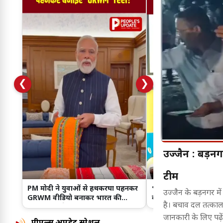
❮
❯
उज्जैन : बड़नगर 
टीमें
PM मोदी ने युवाओं से हथकरघा पहनकर
भाषण से पहले ChatGPT
उज्जैन के बड़नगर मे
GRWM वीडियो बनाकर भारत की
करते हैं CM मोहन यादव, छा
है। बचाव दल तत्काल म
विरासत बढ़ाने की अपील की
खास सलाह!
जानकारी के लिए पढ़ें