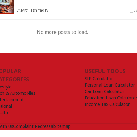
Mithilesh Yadav
2
No more posts to load.
OPULAR
USEFUL TOOLS
SIP Calculator
ATEGORIES
Personal Loan Calculator
festyle
Car Loan Calculator
ch & Automobiles
Education Loan Calculato
tertainment
Income Tax Calculator
tional
alth
With Us
Complaint Redressal
Sitemap