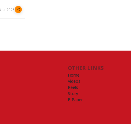
8 Jul 2025
OTHER LINKS
Home
Videos
Reels
r
Story
E-Paper