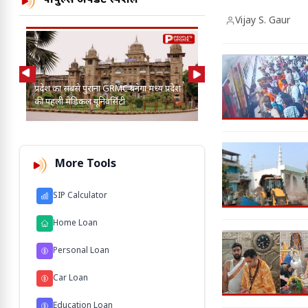
पीपुल्स अपडेट स्पेशल
Vijay S. Gaur
AI की मदद से 2-3 बाघ, तें
प्रदेश का सबसे पुराना GRMC बनेगा मध्य प्रदेश
कुत्तों के बीच खोज निकाला
की पहली मेडिकल यूनिवर्सिटी
103 M'
More Tools
SIP Calculator
Home Loan
Personal Loan
Car Loan
Education Loan