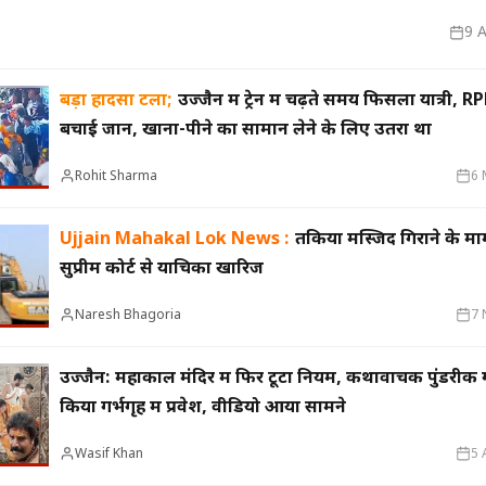
9 
मुख्यमंत्री का किस्सा-
नेहरू के विरोध पर कांग्रेस
बड़ा हादसा टला;
उज्जैन में ट्रेन में चढ़ते समय फिसला यात्री, 
दुए,भालू और जंगली
से बाहर हुए; एक साथ तीन चुनाव हारने का रिकॉर्ड,
15 साल 
बचाई जान, खाना-पीने का सामान लेने के लिए उतरा था
 गया खूंखार बाघ 'PN
विधायकों की किडनैपिंग के बाद सीएम बने डीपी
से अनिश
मिश्र
ऑपरेटर
Rohit Sharma
6 
Ujjain Mahakal Lok News :
तकिया मस्जिद गिराने के माम
सुप्रीम कोर्ट से याचिका खारिज
Naresh Bhagoria
7 
उज्जैन: महाकाल मंदिर में फिर टूटा नियम, कथावाचक पुंडरीक ग
किया गर्भगृह में प्रवेश, वीडियो आया सामने
Wasif Khan
5 