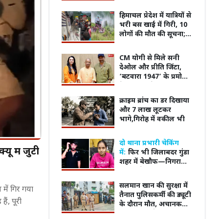
टेस्टिंग से रहवासियों में
हड़कंप
हिमाचल प्रेदेश में यात्रियों से
भरी बस खाई में गिरी, 10
लोगों की मौत की सूचना;
कई घायल
CM योगी से मिले सनी
देओल और प्रीति जिंटा,
‘बटवारा 1947’ के प्रमोशन
के लिए पहुंचे लखनऊ;
तस्वीरें हुईं वायरल
क्राइम ब्रांच का डर दिखाया
और 7 लाख लूटकर
भागे,गिरोह में वकील भी
दो थाना प्रभारी चेकिंग
यू में जुटी
में:
फिर भी जिलाबदर गुंडा
शहर में बेखौफ—निगरानी
सिस्टम फेल
हास: स्वदेशी आंदोलन से
07 अगस्त लव राशिफल: किसे मिलेगा
संगीत,
सलमान खान की सुरक्षा में
में गिर गया
 टैगोर के निधन तक,
पॉजिटिव जवाब, किसके रिश्ते में आएगा
Cultur
तैनात पुलिसकर्मी की ड्यूटी
ैं, पूरी
ुईं प्रमुख ऐतिहासिक
आज नया मोड़
के दौरान मौत, अचानक
आया हार्ट अटैक