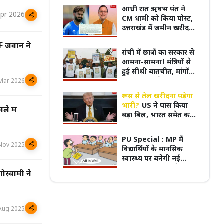
आधी रात ऋषभ पंत ने
Apr 2026
CM धामी को किया पोस्ट,
उत्तराखंड में जमीन खरीदने
की जताई इच्छा; बोले- ‘3
RPF जवान ने
साल से कर रहा हूं कोशिश’
रांची में छात्रों का सरकार से
पुरानी बसों के नियम पर बवाल, 7 अगस्त
आमना-सामना! मंत्रियों से
्चितकालीन हड़ताल पर जाएंगे प्राइवेट बस
प्रदेश का सबसे पुराना GRMC बनेगा मध्य प्रदेश
हुई सीधी बातचीत, मांगों
्स
की पहली मेडिकल यूनिवर्सिटी
पर क्या निकलेगा हल
Mar 2026
रूस से तेल खरीदना पड़ेगा
भारी?
US ने पास किया
ले में
बड़ा बिल, भारत समेत कई
देशों पर 100% टैरिफ का
खतरा
PU Special :
MP में
Nov 2025
विद्यार्थियों के मानसिक
स्वास्थ्य पर बनेगी नई
नीति, हर स्कूल-कॉलेज में
ोस्वामी ने
होंगे काउंसलर
Aug 2025