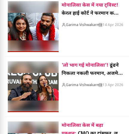
मोनालिसा केस में नया ट्विस्ट!
केरल हाई कोर्ट ने फरमान की
गिरफ्तारी पर लगाई रोक, 20 मई
Garima Vishwakarma
14 Apr 2026
तक बंधे पुलिस हाथ
'लो भाग गई मोनालिसा'!
ढूंढने
निकला नकली फरमान, अजमेर
से जोधपुर तक तलाश जारी, क्या
Garima Vishwakarma
13 Apr 2026
है माजरा?
मोनालिसा केस में बड़ा
एक्शन:
CMO का ट्रांसफर, जन्म