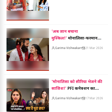
छेड़छाड़ के आरोप
'अब जान बचाना
मुश्किल!'
मोनालिसा-फरमान
खान पर मंडराया मौत का खतरा
Garima Vishwakarma
21 Mar 2026
'मोनालिसा को सीरिया भेजने की
साजिश!’
PFI कनेक्शन का
आरोप, डायरेक्टर ने दी चेतावनी
Garima Vishwakarma
17 Mar 2026