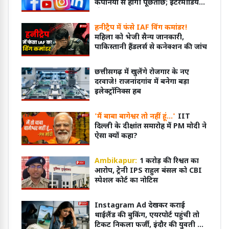
कंपनियों से होगी पूछताछ; इंटरमीडियरी
स्टेटस की जांच
हनीट्रैप में फंसे IAF विंग कमांडर!
महिला को भेजी सैन्य जानकारी,
पाकिस्तानी हैंडलर्स से कनेक्शन की जांच
छत्तीसगढ़ में खुलेंगे रोजगार के नए
दरवाजे! राजनांदगांव में बनेगा बड़ा
इलेक्ट्रॉनिक्स हब
'मैं बाबा बागेश्वर तो नहीं हूं...'
IIT
दिल्ली के दीक्षांत समारोह में PM मोदी ने
ऐसा क्यों कहा?
Ambikapur:
1 करोड़ की रिश्वत का
आरोप, ट्रेनी IPS राहुल बंसल को CBI
स्पेशल कोर्ट का नोटिस
Instagram Ad देखकर कराई
थाईलैंड की बुकिंग, एयरपोर्ट पहुंची तो
टिकट निकला फर्जी, इंदौर की युवती से