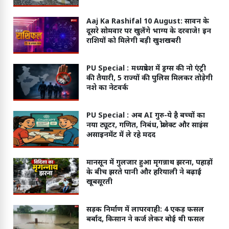
इसी कंपनी के पास
Aaj Ka Rashifal 10 August: सावन के
दूसरे सोमवार पर खुलेंगे भाग्य के दरवाजे! इन
राशियों को मिलेगी बड़ी खुशखबरी
PU Special :
मध्यप्रदेश में ड्रग्स की नो एंट्री
की तैयारी, 5 राज्यों की पुलिस मिलकर तोड़ेगी
नशे का नेटवर्क
PU Special :
अब AI गुरु-ये है बच्चों का
नया ट्यूटर, गणित, निबंध, प्रोजेक्ट और साइंस
असाइनमेंट में ले रहे मदद
मानसून में गुलजार हुआ मृगन्नाथ झरना, पहाड़ों
के बीच झरते पानी और हरियाली ने बढ़ाई
खूबसूरती
सड़क निर्माण में लापरवाही: 4 एकड़ फसल
बर्बाद, किसान ने कर्ज लेकर बोई थी फसल