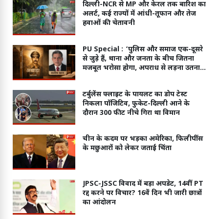
दिल्ली-NCR से MP और केरल तक बारिश का
अलर्ट, कई राज्यों में आंधी-तूफान और तेज
हवाओं की चेतावनी
PU Special :
‘पुलिस और समाज एक-दूसरे
से जुड़े हैं, थाना और जनता के बीच जितना
मजबूत भरोसा होगा, अपराध से लड़ना उतना
ही आसान होगा’
टर्बुलेंस फ्लाइट के पायलट का डोप टेस्ट
निकला पॉजिटिव, फुकेट-दिल्ली आने के
दौरान 300 फीट नीचे गिरा था विमान
चीन के कदम पर भड़का अमेरिका, फिलीपींस
के मछुआरों को लेकर जताई चिंता
JPSC-JSSC विवाद में बड़ा अपडेट, 14वीं PT
रद्द करने पर विचार? 16वें दिन भी जारी छात्रों
का आंदोलन