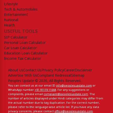
Lifestyle
Tech & Automobiles
Entertainment
National
Health
USEFUL TOOLS
SIP Calculator
Personal Loan Calculator
Car Loan Calculator
Education Loan Calculator
Income Tax Calculator
About Us
Contact Us
Privacy Policy
Career
Disclaimer
Advertise With Us
Complaint Redressal
Sitemap
Peoples Update © 2026, All Rights Reserved.
You can contact us at our email ID
info@peoplesupdate.com
or
WhatsApp number
+91 91119 11644
. For any suggestions or
complaints, please email
complaint@peoplesupdate.com
. The
number of articles displayed under Hindi categories may differ from
the actual number due to tag duplication. For the correct number,
please refer to the language-wise article list. If you have any data
privacy concerns, please contact
office@peoplesupdate.com
.