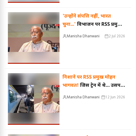
'उन्होंने संपत्ति नहीं, भारत
चुना...'
विभाजन पर RSS प्रमुख
मोहन भागवत का बयान, बोले-
Manisha Dhanwani
2 Jul 2026
पाकिस्तान से आए लोग शरणार्थी
नहीं, 'संघर्ष के योद्धा' थे
निशाने पर RSS प्रमुख मोहन
भागवत!
जिस ट्रेन में थे… उसपर
किसने किया पथराव?
Manisha Dhanwani
12 Jun 2026
फिरोजाबाद में शताब्दी एक्सप्रेस
के E-1 कोच का टूटा शीशा