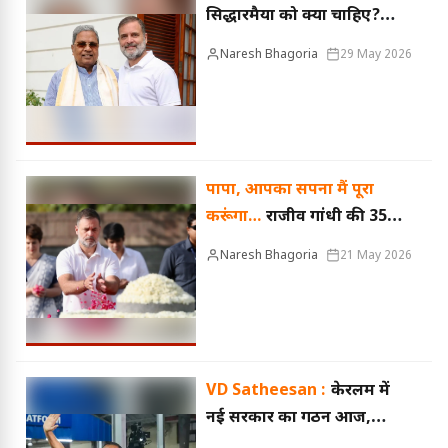
सिद्धारमैया को क्या चाहिए?
राहुल और खड़गे से मिले,
Naresh Bhagoria
29 May 2026
कर्नाटक के पूर्व सीएम ने कही
अपने मन की बात
पापा, आपका सपना मैं पूरा
करूंगा…
राजीव गांधी की 35वीं
पुण्यतिथि पर राहुल ने की
Naresh Bhagoria
21 May 2026
इमोशनल पोस्ट
VD Satheesan :
केरलम में
नई सरकार का गठन आज,
सतीशन बनेंगे CM; कांग्रेस के 12