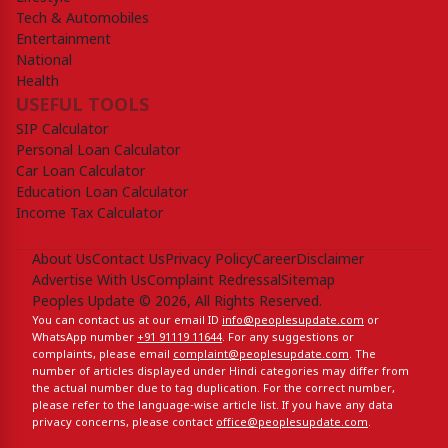
Tech & Automobiles
Entertainment
National
Health
USEFUL TOOLS
SIP Calculator
Personal Loan Calculator
Car Loan Calculator
Education Loan Calculator
Income Tax Calculator
About Us
Contact Us
Privacy Policy
Career
Disclaimer
Advertise With Us
Complaint Redressal
Sitemap
Peoples Update © 2026, All Rights Reserved.
You can contact us at our email ID
info@peoplesupdate.com
or
WhatsApp number
+91 91119 11644
. For any suggestions or
complaints, please email
complaint@peoplesupdate.com
. The
number of articles displayed under Hindi categories may differ from
the actual number due to tag duplication. For the correct number,
please refer to the language-wise article list. If you have any data
privacy concerns, please contact
office@peoplesupdate.com
.