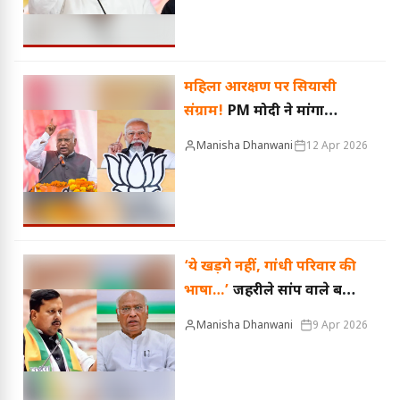
महिला आरक्षण पर सियासी
संग्राम!
PM मोदी ने मांगा
समर्थन, सभी दलों को लिखी
Manisha Dhanwani
12 Apr 2026
चिट्ठी; खड़गे बोले- ‘जल्दबाजी
क्यों?’
‘ये खड़गे नहीं, गांधी परिवार की
भाषा…’
जहरीले सांप वाले बयान
पर नितिन नबीन ने कांग्रेस पर
Manisha Dhanwani
9 Apr 2026
साधा निशाना, बोले- शब्दों की
मर्यादा जरूरी