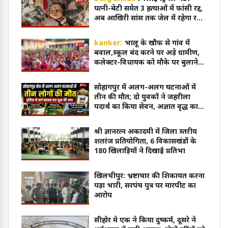
पत्नी-बेटी समेत 3 हत्याओं में फांसी रद्द,
अब आखिरी सांस तक जेल में रहेगा रवि
शर्मा
kanker:
भालू के खौफ से गांव में
बवाल,स्कूल बंद करने पर अड़े ग्रामीण,
कलेक्टर-विधायक को मौके पर बुलाने
की मांग
सोहागपुर में अलग-अलग घटनाओं में
तीन की मौत; दो युवकों ने जहरीला
पदार्थ का किया सेवन, अज्ञात वृद्ध का
शव पटरियों पर मिला
श्री ज्ञानरत्न अकादमी में जिला स्तरीय
शतरंज प्रतियोगिता, 6 विकासखंडों के
180 खिलाड़ियों ने दिखाई प्रतिभा
खिलचीपुर: भ्रष्टाचार की शिकायत करना
पड़ा भारी, सरपंच पुत्र पर मारपीट का
आरोप
सीहोर मे एक ने किया दुष्कर्म, दूसरे ने