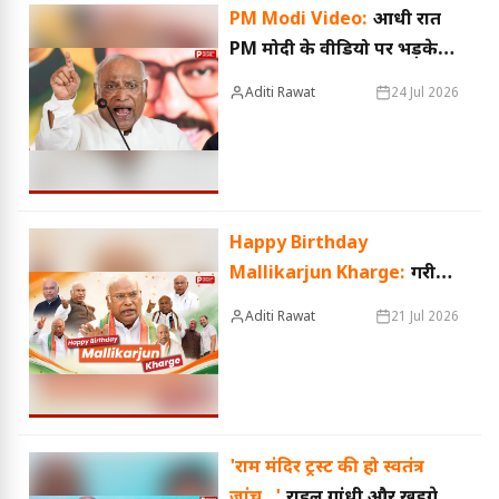
PM Modi Video:
आधी रात
PM मोदी के वीडियो पर भड़के
खरगे, बोले- 'पहले धर्मेंद्र प्रधान
Aditi Rawat
24 Jul 2026
को बर्खास्त करिए'
Happy Birthday
Mallikarjun Kharge:
गरीबी
में बीता बचपन! फिर बने कांग्रेस
Aditi Rawat
21 Jul 2026
के राष्ट्रीय अध्यक्ष... जानिए
मल्लिकार्जुन खड़गे के संघर्ष से
शिखर तक पहुंचने की कहानी
'राम मंदिर ट्रस्ट की हो स्वतंत्र
जांच...'
राहुल गांधी और खड़गे ने