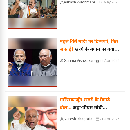
Aakash Waghmare
18 May 2026
अन्य दलों के 9 मंत्री लेंगे शपथ
पहले PM मोदी पर टिप्पणी, फिर
सफाई!
खरगे के बयान पर बवाल,
BJP ने खोला मोर्चा
Garima Vishwakarma
22 Apr 2026
मल्लिकार्जुन खड़गे के बिगड़े
बोल...
कहा-पीएम मोदी
आतंकवादी हैं..बवाल मचा तो दी
Naresh Bhagoria
21 Apr 2026
सफाई