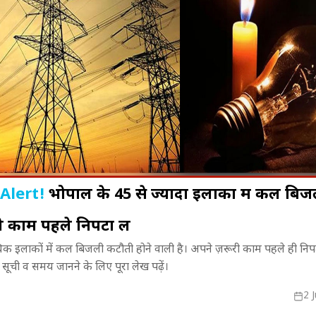
Alert!
भोपाल के 45 से ज्यादा इलाकों में कल बिज
 काम पहले निपटा लें
! फिल्म
भोपाल में दुकानें सील, व्यापारियों का
Mahabharata
क इलाकों में कल बिजली कटौती होने वाली है। अपने ज़रूरी काम पहले ही निप
मोशन के लिए
फूटा गुस्सा, नगर निगम के खिलाफ
रेसलर तक, जा
पूरी सूची व समय जानने के लिए पूरा लेख पढ़ें।
ुंचे Sunny Deol
जोरदार प्रदर्शन
दमदार सफर
2 