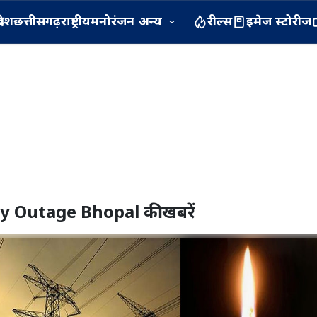
रदेश
छत्तीसगढ़
राष्ट्रीय
मनोरंजन
अन्य
रील्स
इमेज स्टोरीज
ity Outage Bhopal
की खबरें