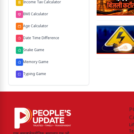
Income Tax Calculator
BMI Calculator
Age Calculator
Date Time Difference
Snake Game
Memory Game
Typing Game
P
C
Li
Te