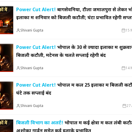
Power Cut Alert!
बागसेवनिया, टीला जमालपुरा से लेकर भ
इलाकों में शनिवार को बिजली कटौती; घंटों प्रभावित रहेगी सप्ल
मुख्यमंत्री का किस्सा-
नेहरू के विरोध पर कांग्रेस
दुए,भालू और जंगली
से बाहर हुए; एक साथ तीन चुनाव हारने का रिकॉर्ड,
15 साल 
 गया खूंखार बाघ 'PN
विधायकों की किडनैपिंग के बाद सीएम बने डीपी
से अनिश
Shivani Gupta
15 
मिश्र
ऑपरेटर
Power Cut Alert!
भोपाल के 30 से ज्यादा इलाकों में शुक्रव
बिजली कटौती, मेंटेनेंस के चलते सप्लाई रहेगी बंद
Shivani Gupta
14 
Power Cut Alert!
भोपाल में कल 25 इलाकों में बिजली कटौ
घंटे तक सप्लाई बंद
Shivani Gupta
27 
बिजली विभाग का अलर्ट!
भोपाल में कई क्षेत्रों में कल लंबी क
अशोका गार्डन समेत कई इलाके प्रभावित