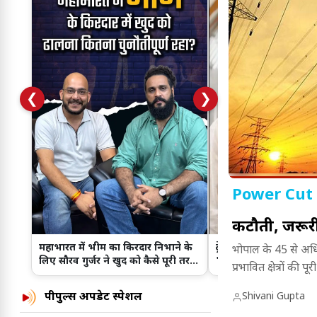
❮
❯
Power Cut 
कटौती, जरूरी
महाभारत में भीम का किरदार निभाने के
ट्रेलर के बाद बढ़ा क्रेज...
भोपाल के 45 से अधि
लिए सौरव गुर्जर ने खुद को कैसे पूरी तरह
'Batwara 1947' के प्र
प्रभावित क्षेत्रों की 
बदला?
Ahmedabad पह
पीपुल्स अपडेट स्पेशल
Shivani Gupta