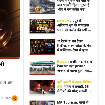
पटना में युवक की मौत के
बाद भड़की हिंसा, गुस्साई
भीड़ ने बस समेत कई
गाड़ियां फूंकी; नेशनल
हाईवे पर लगाया जाम
Raipur:
रायपुर में
अधिराज ग्रुप के संचालक
पर 1.25 करोड़ की ठगी का
आरोप, बहन-जीजा को
पार्टनर बनाकर फर्जी
'द ट्रेटर्स 2' का ट्रेलर
दस्तखत से फर्म से किया
रिलीज, करण जौहर के गेम
बाहर
में मल्लिका-रिया से मुनव्वर
तक 21 सितारों की होगी
टक्कर
Raipur:
छत्तीसगढ़ में टोल
ली
टैक्स पर बड़ा झटका,1
अगस्त से महंगा हुआ हाईवे
की सफर
 के भीम से WWE
'दिल ना लिया...' गाने से वायरल हुए
पंखे स
हूती हमलों से दहला मिडिल
टा लें और
निए Saurav Gurjar का
'धूम' पहुंचे रांची, JPSC-JSSC छात्रों का
एक्सप्
ईस्ट:
यमन में तबाही, 58
किया समर्थन!
वायरल
सैनिकों की मौत; सऊदी में
अफरा-तफरी
Jun 2026
MP Tourism: गांवों से