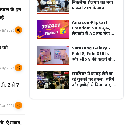
निकलेगा रोजगार का नया
मॉडल! टाटा के साथ
ोपाल के इन
साझेदारी, हजारों युवाओं
ाई
को मिलेंगे रोजगार के नए
Amazon-Flipkart
पुरानी बसों के नियम पर बवाल, 7 अगस्त
मौके
Freedom Sale शुरू,
्चितकालीन हड़ताल पर जाएंगे प्राइवेट बस
प्रदेश का सबसे पुराना GRMC बनेगा मध्य प्रदेश
May 2026
लैपटॉप से AC तक बंपर
्स
की पहली मेडिकल यूनिवर्सिटी
डिस्काउंट; जानें किस
सामान पर कितनी छूट
ार को
Samsung Galaxy Z
Fold 8, Fold 8 Ultra
और Flip 8 की पहली सेल
आज से, ₹1.05 लाख तक
May 2026
की बचत का मौका
ग्वालियर में कांवड़ लेने जा
रहे युवकों पर हमला, सरिये
और हथौड़ो से किया वार, दो
ती, 2 से 7
गंभीर रूप से घायल, 20
आरोपियों पर केस दर्ज
Apr 2026
टौती, ऐशबाग,