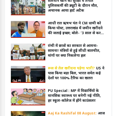
सलमान खान की सुरक्षा में तैनात
पुलिसकर्मी की ड्यूटी के दौरान मौत,
अचानक आया हार्ट अटैक
आधी रात ऋषभ पंत ने CM धामी को
किया पोस्ट, उत्तराखंड में जमीन खरीदने
की जताई इच्छा; बोले- ‘3 साल से कर
रहा हूं कोशिश’
रांची में छात्रों का सरकार से आमना-
सामना! मंत्रियों से हुई सीधी बातचीत,
मांगों पर क्या निकलेगा हल
रूस से तेल खरीदना पड़ेगा भारी?
US ने
पास किया बड़ा बिल, भारत समेत कई
देशों पर 100% टैरिफ का खतरा
PU Special :
MP में विद्यार्थियों के
मानसिक स्वास्थ्य पर बनेगी नई नीति,
हर स्कूल-कॉलेज में होंगे काउंसलर
Aaj Ka Rashifal 08 August:
आज