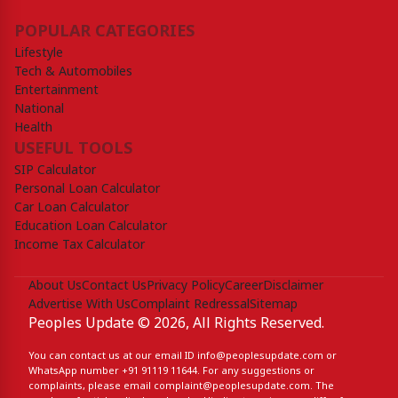
POPULAR CATEGORIES
Lifestyle
Tech & Automobiles
Entertainment
National
Health
USEFUL TOOLS
SIP Calculator
Personal Loan Calculator
Car Loan Calculator
Education Loan Calculator
Income Tax Calculator
About Us
Contact Us
Privacy Policy
Career
Disclaimer
Advertise With Us
Complaint Redressal
Sitemap
Peoples Update © 2026, All Rights Reserved.
You can contact us at our email ID
info@peoplesupdate.com
or
WhatsApp number
+91 91119 11644
. For any suggestions or
complaints, please email
complaint@peoplesupdate.com
. The