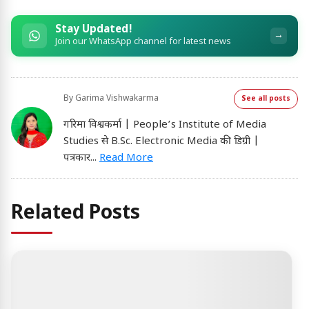
Stay Updated!
→
Join our WhatsApp channel for latest news
By
Garima Vishwakarma
See all posts
गरिमा विश्वकर्मा | People’s Institute of Media
Studies से B.Sc. Electronic Media की डिग्री |
पत्रकार
...
Read More
Related Posts