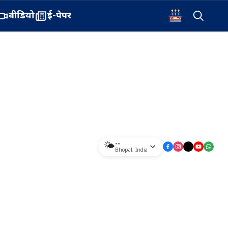
वीडियो
ई-पेपर
--
🌤️
Bhopal
,
India