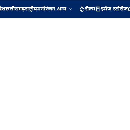
रदेश
छत्तीसगढ़
राष्ट्रीय
मनोरंजन
अन्य
रील्स
इमेज स्टोरीज