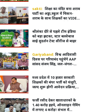
sakti:
शिक्षा का मंदिर बना शराब
पार्टी का अड्डा,स्कूल में चिकन-
शराब के साथ शिक्षकों का VIDEO
वायरल, शिक्षा विभाग ने भेजा
नोटिस
श्रीलंका दौरे से पहले टीम इंडिया
को बड़ा झटका, स्टार बल्लेबाज
साई सुदर्शन टेस्ट सीरीज से बाहर
Gariyaband:
विश्व आदिवासी
दिवस पर गरियाबंद पहुंचेंगे AAP
सांसद संजय सिंह, जल-जंगल-
जमीन के मुद्दे पर करेंगे आवाज
बुलंद
मध्य प्रदेश में 10 हजार सरकारी
शिक्षकों की बंपर भर्ती को मंजूरी,
जल्द शुरू होगी आवेदन प्रक्रिया,
लाखों युवाओं का इंतजार खत्म
फर्जी रसीद देकर खाताधारकों के
1.40 करोड़ हड़पे, ऑनलाइन गेमिंग
में लगाए 4 करोड़! संभल में