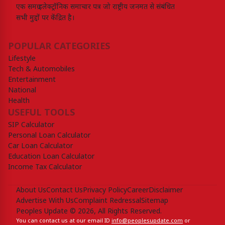
एक समग्र इलेक्ट्रॉनिक समाचार पत्र जो राष्ट्रीय जनमत से संबंधित
सभी मुद्दों पर केंद्रित है।
POPULAR CATEGORIES
Lifestyle
Tech & Automobiles
Entertainment
National
Health
USEFUL TOOLS
SIP Calculator
Personal Loan Calculator
Car Loan Calculator
Education Loan Calculator
Income Tax Calculator
About Us
Contact Us
Privacy Policy
Career
Disclaimer
Advertise With Us
Complaint Redressal
Sitemap
Peoples Update © 2026, All Rights Reserved.
You can contact us at our email ID
info@peoplesupdate.com
or