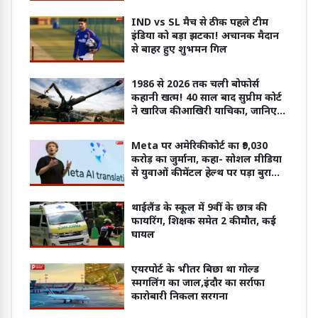
पर केस दर्ज
IND vs SL मैच से ठीक पहले टीम
इंडिया को बड़ा झटका! अचानक मैदान
से बाहर हुए शुभमन गिल
1986 से 2026 तक चली बोफोर्स
कहानी खत्म! 40 साल बाद सुप्रीम कोर्ट
ने खारिज की आखिरी याचिका, जानिए
क्यों नहीं साबित हुए आरोप?
Meta पर अमेरिकी कोर्ट का ₹9,030
करोड़ का जुर्माना, कहा- सोशल मीडिया
से युवाओं की मेंटल हेल्थ पर पड़ा बुरा
असर
थाईलैंड के स्कूल में 9वीं के छात्र की
फायरिंग, शिक्षक समेत 2 की मौत, कई
घायल
एयरपोर्ट के भीतर बिछा था गोल्ड
स्मगलिंग का जाल,इंदौर का सर्राफा
कारोबारी निकला सरगना