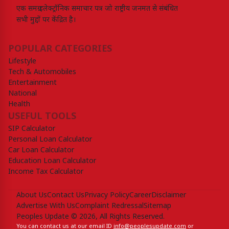
एक समग्र इलेक्ट्रॉनिक समाचार पत्र जो राष्ट्रीय जनमत से संबंधित
सभी मुद्दों पर केंद्रित है।
POPULAR CATEGORIES
Lifestyle
Tech & Automobiles
Entertainment
National
Health
USEFUL TOOLS
SIP Calculator
Personal Loan Calculator
Car Loan Calculator
Education Loan Calculator
Income Tax Calculator
About Us
Contact Us
Privacy Policy
Career
Disclaimer
Advertise With Us
Complaint Redressal
Sitemap
Peoples Update © 2026, All Rights Reserved.
You can contact us at our email ID
info@peoplesupdate.com
or