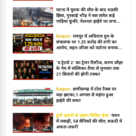
पटना में युवक की मौत के बाद भड़की
हिंसा, गुस्साई भीड़ ने बस समेत कई
गाड़ियां फूंकी; नेशनल हाईवे पर लगाया
जाम
Raipur:
रायपुर में अधिराज ग्रुप के
संचालक पर 1.25 करोड़ की ठगी का
आरोप, बहन-जीजा को पार्टनर बनाकर
फर्जी दस्तखत से फर्म से किया बाहर
'द ट्रेटर्स 2' का ट्रेलर रिलीज, करण जौहर
के गेम में मल्लिका-रिया से मुनव्वर तक
21 सितारों की होगी टक्कर
Raipur:
छत्तीसगढ़ में टोल टैक्स पर
बड़ा झटका,1 अगस्त से महंगा हुआ
हाईवे की सफर
हूती हमलों से दहला मिडिल ईस्ट:
यमन
में तबाही, 58 सैनिकों की मौत; सऊदी में
अफरा-तफरी