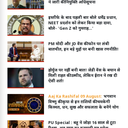
ने जारी की नियुक्ति अधिसूचना
इस्तीफे के बाद पहली बार बोले धर्मेंद्र प्रधान,
NEET प्रदर्शन को लेकर किया बड़ा दावा,
बोले- 'Gen Z को गुमराह...'
PM मोदी और JD वेंस की फोन पर लंबी
बातचीत, इन बड़े मुद्दों पर बनी खास रणनीति!
होर्मुज पर नहीं बनी बात! जेडी वेंस के बयान से
मिली राहत की उम्मीद, लेकिन ईरान ने रख दी
ऐसी शर्त!
Aaj Ka Rashifal 09 August:
भगवान
विष्णु की कृपा से इन राशियों की चमकेगी
किस्मत, धन, सुख और सफलता के बनेंगे योग
PU Special :
बहू ने जोड़ा 16 साल से टूटा