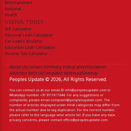
Entertainment
National
Health
USEFUL TOOLS
SIP Calculator
Personal Loan Calculator
Car Loan Calculator
Education Loan Calculator
Income Tax Calculator
About Us
Contact Us
Privacy Policy
Career
Disclaimer
Advertise With Us
Complaint Redressal
Sitemap
Peoples Update © 2026, All Rights Reserved.
You can contact us at our email ID
info@peoplesupdate.com
or
WhatsApp number
+91 91119 11644
. For any suggestions or
complaints, please email
complaint@peoplesupdate.com
. The
number of articles displayed under Hindi categories may differ from
the actual number due to tag duplication. For the correct number,
please refer to the language-wise article list. If you have any data
privacy concerns, please contact
office@peoplesupdate.com
.