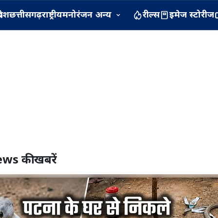
रदेश
छत्तीसगढ़
राष्ट्रीय
मनोरंजन
अन्य
रील्स
इमेज स्टोरीज
ews
की खबरें