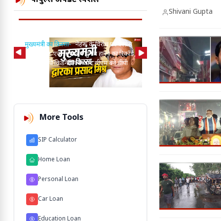
पीपुल्स अपडेट स्पेशल
Shivani Gupta
मुख्यमंत्री का किस्सा-
नेहरू के विरोध पर कांग्रेस
से बाहर हुए; एक साथ तीन चुनाव हारने का रिकॉर्ड,
15 साल पुरानी बसों के निय
विधायकों की किडनैपिंग के बाद सीएम बने डीपी
से अनिश्चितकालीन हड़ताल पर
मिश्र
ऑपरेटर्स
More Tools
SIP Calculator
Home Loan
Personal Loan
Car Loan
Education Loan