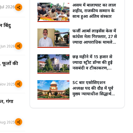
की पारदर्शी वितरण
असम में बालाघाट का लाल
Jul 2026
व्यवस्था की मांग
शहीद, राजकीय सम्मान के
साथ हुआ अंतिम संस्कार
 बिंदु
मुख्यमंत्री का किस्सा-
नेहरू के विरोध पर कांग्रे
फर्जी आर्म्स लाइसेंस केस में
ऑर्गन डोनेशन-डे, एक 'हां' बचा सकती है
से बाहर हुए; एक साथ तीन चुनाव हारने का रिकॉर
कांग्रेस नेता गिरफ्तार, 27 से
गियां, मध्यप्रदेश में हजारों मरीज अंगदान
विधायकों की किडनैपिंग के बाद सीएम बने डीपी
ज्यादा आपराधिक मामले
र में
मिश्र
 Jun 2026
दर्ज
छह महीने में 15 हजार से
ज्यादा स्ट्रीट डॉग्स की हुई
, फूलों की
नसबंदी व टीकाकरण,
आवारा कुत्तों के नियंत्रण को
लेकर मुख्य सचिव ने दिया
SC बार एसोसिएशन
Nov 2025
हाईकोर्ट में जवाब
अध्यक्ष पद की दौड़ में पूर्व
मुख्य न्यायाधीश सिद्धार्थ
मृदुल, दाखिल किया
र, गंगा
नामांकन
Aug 2025