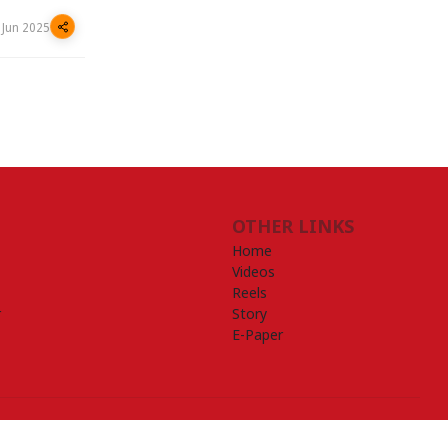
 Jun 2025
OTHER LINKS
Home
Videos
Reels
r
Story
E-Paper