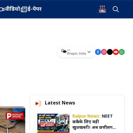
वीडियो
ई-पेपर
--
🌤️
Bhopal
,
India
Latest News
Raipur News:
NEET
छात्रों के लिए बड़ी
खुशखबरी! अब छत्तीसगढ़