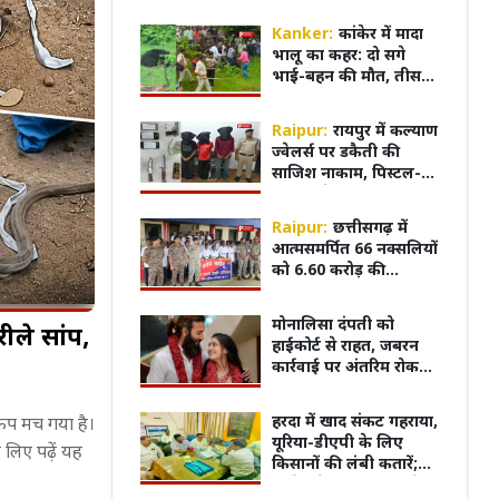
में ही बनेगा दिव्यांग
सर्टिफिकेट, MBBS
Kanker:
कांकेर में मादा
एडमिशन हुआ आसान
भालू का कहर: दो सगे
भाई-बहन की मौत, तीसरी
बहन जिंदगी की जंग लड़
रही,4 घंटे बाद काबू में
Raipur:
रायपुर में कल्याण
आया भालू
ज्वेलर्स पर डकैती की
साजिश नाकाम, पिस्टल-
कारतूस के साथ 3 आरोपी
गिरफ्तार
Raipur:
छत्तीसगढ़ में
आत्मसमर्पित 66 नक्सलियों
को 6.60 करोड़ की
सहायता, पुनर्वास नीति
2025 के तहत सरकार का
मोनालिसा दंपती को
रीले सांप,
बड़ा कदम
हाईकोर्ट से राहत, जबरन
कार्रवाई पर अंतरिम रोक
बरकरार
ती रही, बेटियां
फर्राटेदार अंग्रेजी में सपा अखिलेश यादव
6 अगस्
हरदा में खाद संकट गहराया,
़कंप मच गया है।
देखती रहीं, दर्दनाक
ने दिया भाषण, वीडियो वायरल
परमाण
यूरिया-डीएपी के लिए
 लिए पढ़ें यह
तक, जा
किसानों की लंबी कतारें;
घटनाएं
कांग्रेस ने कृषि विभाग से