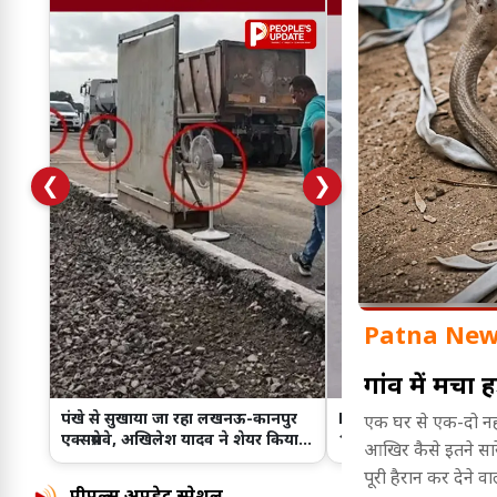
❮
❯
Patna New
गांव में मचा 
पंखे से सुखाया जा रहा लखनऊ-कानपुर
MP में मानसून की वापसी
एक घर से एक-दो नहीं,
एक्सप्रेसवे, अखिलेश यादव ने शेयर किया
16 जिलों में भारी बारिश 
आखिर कैसे इतने सारे
वायरल Video!
पूरी हैरान कर देने वाल