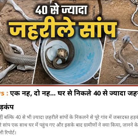
s :
एक नहीं, दो नहीं... घर से निकले 40 से ज्यादा जह
हड़कंप
, अगले 3 दिन
इलाज कराने अस्पताल पहुंची महिला के
पिता की चिता जल
 बल्कि 40 से भी ज़्यादा ज़हरीले सांपों के निकलने से पूरे गांव में जबरदस्त हड
का अलर्ट
सिर पर गिरा छत का प्लास्टर, चूरू में बड़ा
VIDEO CALL पर 
 सांप एक साथ घर में पहुंच गए और इसके बाद ग्रामीणों ने क्या किया, जानने के
हादसा!
कहानी वायरल
ी रिपोर्ट।