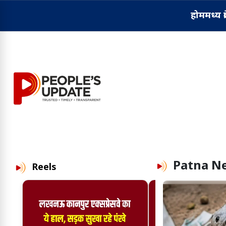
होम
मध्य प्
Patna N
Reels