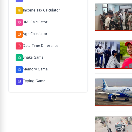
Income Tax Calculator
BMI Calculator
Age Calculator
Date Time Difference
Snake Game
Memory Game
Typing Game