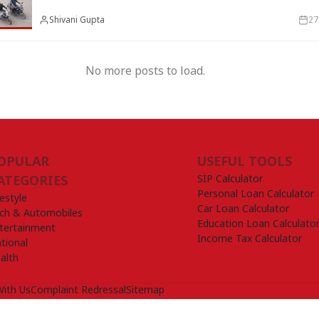
Shivani Gupta
27
No more posts to load.
OPULAR
USEFUL TOOLS
SIP Calculator
ATEGORIES
Personal Loan Calculator
festyle
Car Loan Calculator
ch & Automobiles
Education Loan Calculato
tertainment
Income Tax Calculator
tional
alth
With Us
Complaint Redressal
Sitemap