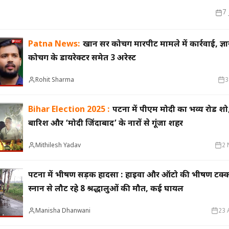
7 
Patna News:
खान सर कोचिंग मारपीट मामले में कार्रवाई, ज्ञान
म पर बवाल, 7 अगस्त
2031 तक नर्मदा के हिस्से का पूरा पानी उपयोग
इंडियन 
कोचिंग के डायरेक्टर समेत 3 अरेस्ट
 जाएंगे प्राइवेट बस
करेगा मप्र, 20 हजार करोड़ से अधिक की 36
कई जिंद
परियोजनाएं बन रहीं
के इंतजा
Rohit Sharma
3
Bihar Election 2025 :
पटना में पीएम मोदी का भव्य रोड शो
बारिश और ‘मोदी जिंदाबाद’ के नारों से गूंजा शहर
Mithilesh Yadav
2 
पटना में भीषण सड़क हादसा : हाइवा और ऑटो की भीषण टक्क
स्नान से लौट रहे 8 श्रद्धालुओं की मौत, कई घायल
Manisha Dhanwani
23 