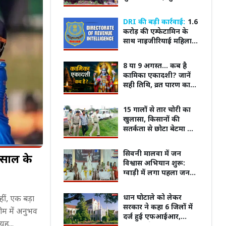
खाना बढ़ा रहा खतरा,
मरीजों की सुरक्षा पर फिर
DRI की बड़ी कार्रवाई:
1.6
उठे सवाल
करोड़ की एम्फेटामिन के
साथ नाइजीरियाई महिला
तस्कर गिरफ्तार
8 या 9 अगस्त... कब है
कामिका एकादशी? जानें
सही तिथि, व्रत पारण का
समय, शुभ मुहूर्त और महत्व
15 गालों से तार चोरी का
खुलासा, किसानों की
सतर्कता से छोटा बेटमा के
गोदाम तक पहुंची पुलिस
सिवनी मालवा में जन
 साल के
विश्वास अभियान शुरू:
ग्वाड़ी में लगा पहला जन
संवाद शिविर, अधिकारियों
ने सुनी लोगों की समस्याएं
म का किरदार निभाने के
ट्रेलर के बाद बढ़ा क्रेज...! फिल्म
भोपाल म
धान घोटाले को लेकर
ीं, एक बड़ा
ने खुद को कैसे पूरी तरह
'Batwara 1947' के प्रमोशन के लिए
फूटा ग
सरकार ने कहा 6 जिलों में
टीम में अनुभव
Ahmedabad पहुंचे Sunny Deol
जोरदार 
दर्ज हुई एफआईआर,
यह...