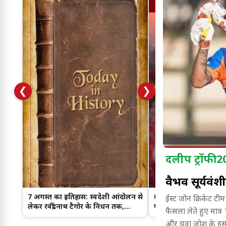
❮
❯
दलीप ट्रॉफी 
वैभव सूर्यवंश
7 अगस्त का इतिहास: स्वदेशी आंदोलन से
07 अगस्त लव राशिफल: क
ईस्ट जोन क्रिकेट ट
लेकर रवींद्रनाथ टैगोर के निधन तक,
पॉजिटिव जवाब, किसके रिश
फैसला लेते हुए मात्
जानिए इस दिन हुईं प्रमुख ऐतिहासिक
आज नया मोड़
और युवा जोश के इस अ