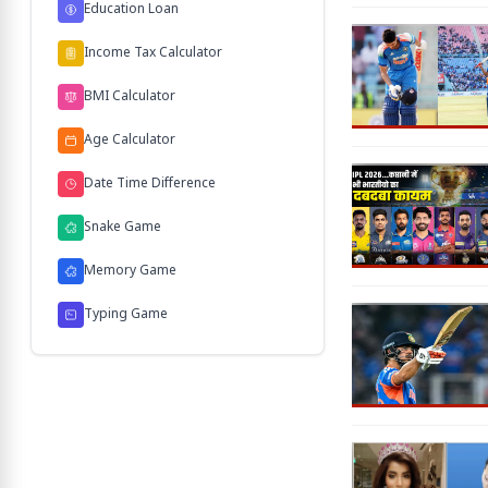
Education Loan
Income Tax Calculator
BMI Calculator
Age Calculator
Date Time Difference
Snake Game
Memory Game
Typing Game