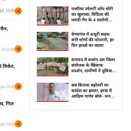
हाईकोर्ट ने याचिकाकर्ता को
रिजॉइंडर देने कहा
पथरिया ज्वेलरी शॉप चोरी
Jul 2026
का खुलासा, विदिशा की
पारदी गैंग के 4 आरोपी
गिरफ्तार
समैन,
बेगमगंज में अधूरी सड़क
पुरानी बसों के नियम पर बवाल, 7 अगस्त
बनी लोगों की परेशानी, हर
्चितकालीन हड़ताल पर जाएंगे प्राइवेट बस
प्रदेश का सबसे पुराना GRMC बनेगा मध्य प्रदेश
दिन हादसे का खतरा
्स
की पहली मेडिकल यूनिवर्सिटी
1 Jul 2026
सनावद में बजरंग दल जिला
संयोजक के खिलाफ
3 विकेट,
प्रदर्शन, ग्रामीणों ने पुलिस
को सौंपा ज्ञापन
बस किराया बढ़ोतरी पर
 Jun 2026
कांग्रेस का हमला, हरदा में
आदित्य गार्गव बोले- जनता
पर महंगाई की नई मार
्य, गिल
 Jun 2026