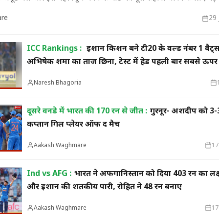
re
29 
ICC Rankings :
ईशान किशन बने टी20 के वर्ल्ड नंबर 1 बैट्
मुख्यमंत्री का किस्सा-
नेहरू के विरोध पर कांग्रेस
दुए,भालू और जंगली
से बाहर हुए; एक साथ तीन चुनाव हारने का रिकॉर्ड,
15 साल 
अभिषेक शर्मा का ताज छिना, टेस्ट में हेड पहली बार सबसे ऊपर
 गया खूंखार बाघ 'PN
विधायकों की किडनैपिंग के बाद सीएम बने डीपी
से अनिश
मिश्र
ऑपरेटर
Naresh Bhagoria
दूसरे वनडे में भारत की 170 रन से जीत :
गुरनूर- अर्शदीप को 3-
कप्तान गिल प्लेयर ऑफ द मैच
Aakash Waghmare
17
Ind vs AFG :
भारत ने अफगानिस्तान को दिया 403 रन का लक्ष
और ईशान की शतकीय पारी, रोहित ने 48 रन बनाए
Aakash Waghmare
17