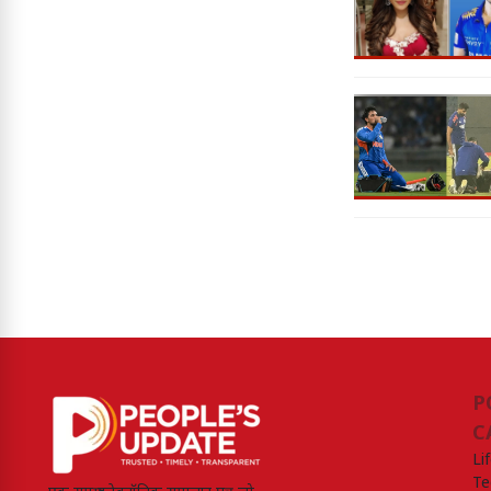
P
C
Li
Te