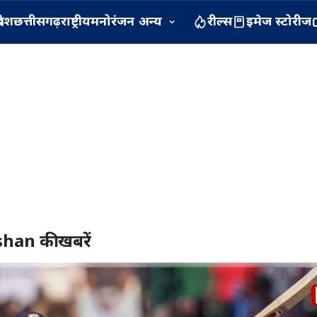
रदेश
छत्तीसगढ़
राष्ट्रीय
मनोरंजन
अन्य
रील्स
इमेज स्टोरीज
shan
की खबरें