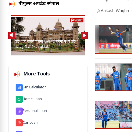
घटनाएं।
पीपुल्स अपडेट स्पेशल
Aakash Waghma
AI की मदद से 2-3 बाघ, तें
प्रदेश का सबसे पुराना GRMC बनेगा मध्य प्रदेश
कुत्तों के बीच खोज निकाला
की पहली मेडिकल यूनिवर्सिटी
103 M'
More Tools
SIP Calculator
Home Loan
Personal Loan
Car Loan