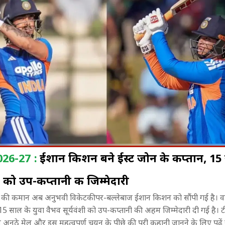
2026-27 :
ईशान किशन बने ईस्ट जोन के कप्तान, 15
ी को उप-कप्तानी की जिम्मेदारी
िसे मिलेगा
संगीत, संस्कृति और नृत्य...! BRICS
महाभारत में भी
ीम की कमान अब अनुभवी विकेटकीपर-बल्लेबाज ईशान किशन को सौंपी गई है। वह
्ते में आएगा
Cultural Event में झूम उठा भोपाल
लिए सौरव गुर्जर 
र 15 साल के युवा वैभव सूर्यवंशी को उप-कप्तानी की अहम जिम्मेदारी दी गई है। 
बदला?
नूठे मेल और इस महत्वपूर्ण चयन के पीछे की पूरी कहानी जानने के लिए पढ़ें 