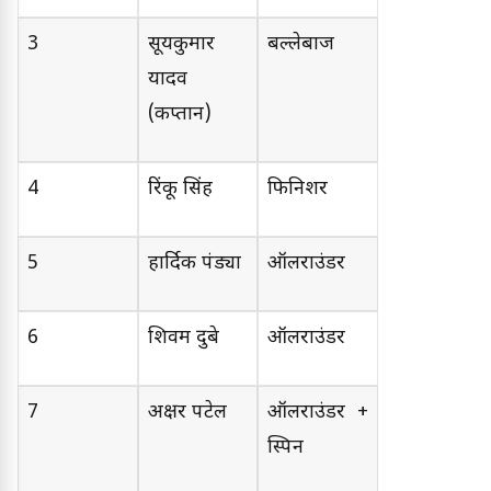
3
सूर्यकुमार
बल्लेबाज
यादव
(कप्तान)
4
रिंकू सिंह
फिनिशर
5
हार्दिक पंड्या
ऑलराउंडर
6
शिवम दुबे
ऑलराउंडर
7
अक्षर पटेल
ऑलराउंडर +
स्पिन