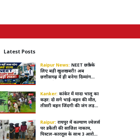
Latest
Posts
Raipur News:
NEET छात्रों के
लिए बड़ी खुशखबरी! अब
छत्तीसगढ़ में ही बनेगा दिव्यांग
सर्टिफिकेट, MBBS एडमिशन हुआ
आसान
Kanker:
कांकेर में मादा भालू का
कहर: दो सगे भाई-बहन की मौत,
तीसरी बहन जिंदगी की जंग लड़
रही,4 घंटे बाद काबू में आया भालू
Raipur:
रायपुर में कल्याण ज्वेलर्स
पर डकैती की साजिश नाकाम,
पिस्टल-कारतूस के साथ 3 आरोपी