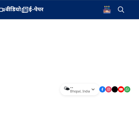
वीडियो
ई-पेपर
--
🌤️
Bhopal
,
India