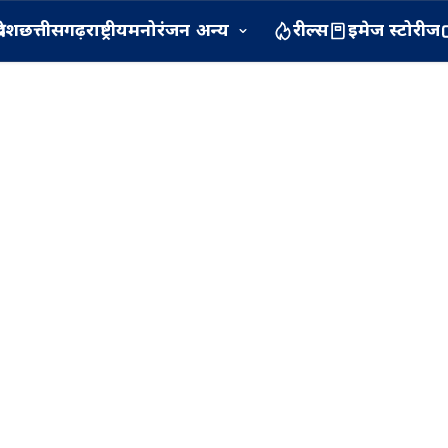
रदेश
छत्तीसगढ़
राष्ट्रीय
मनोरंजन
अन्य
रील्स
इमेज स्टोरीज