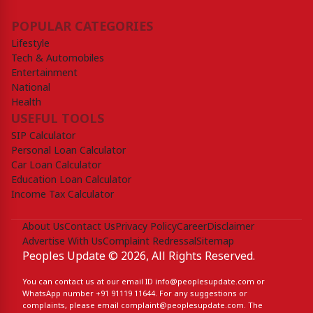
POPULAR CATEGORIES
Lifestyle
Tech & Automobiles
Entertainment
National
Health
USEFUL TOOLS
SIP Calculator
Personal Loan Calculator
Car Loan Calculator
Education Loan Calculator
Income Tax Calculator
About Us
Contact Us
Privacy Policy
Career
Disclaimer
Advertise With Us
Complaint Redressal
Sitemap
Peoples Update © 2026, All Rights Reserved.
You can contact us at our email ID
info@peoplesupdate.com
or
WhatsApp number
+91 91119 11644
. For any suggestions or
complaints, please email
complaint@peoplesupdate.com
. The