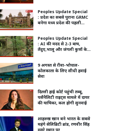
मिठास और किसे रहना होगा
सतर्क?
Peoples Update Special
:
प्रदेश का सबसे पुराना GRMC
बनेगा मध्य प्रदेश की पहली
मेडिकल यूनिवर्सिटी
Peoples Update Special
:
AI की मदद से 2-3 बाघ,
तेंदुए,भालू और जंगली कुत्तों के
बीच खोज निकाला गया खूंखार
बाघ 'PN 103 M'
9 अगस्त से रीवा-भोपाल-
कोलकाता के लिए सीधी हवाई
सेवा
दिल्ली हाई कोर्ट पहुंची तब्बू,
पर्सेनैलिटी राइट्स मामले में दायर
की याचिका, कल होगी सुनवाई
शाहरुख खान बने भारत के सबसे
महंगे सेलिब्रिटी ब्रांड, रणवीर सिंह
दूसरे स्थान पर