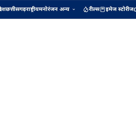
रदेश
छत्तीसगढ़
राष्ट्रीय
मनोरंजन
अन्य
रील्स
इमेज स्टोरीज