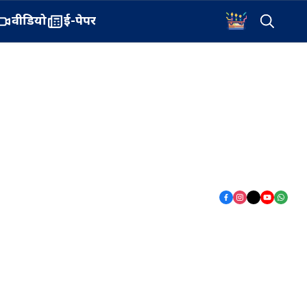
वीडियो
ई-पेपर