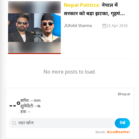
Nepal Politics:
नेपाल में
सरकार को बड़ा झटका, गृहमंत्री
सुदन गुरुंग ने दिया इस्तीफा, जानें
Rohit Sharma
22 Apr 2026
वजह
No more posts to load.
Bhopal
बारिश:
--
mm
--
°
ह्यूमिडिटी:
--
%
हवा:
--
देखें
Source:
AccuWeather