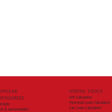
OPULAR
USEFUL TOOLS
SIP Calculator
ATEGORIES
Personal Loan Calculator
festyle
Car Loan Calculator
ch & Automobiles