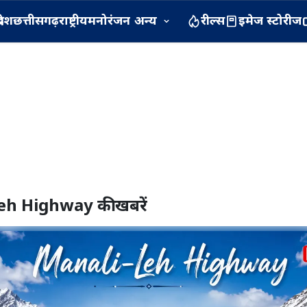
रदेश
छत्तीसगढ़
राष्ट्रीय
मनोरंजन
अन्य
रील्स
इमेज स्टोरीज
Leh Highway
की खबरें