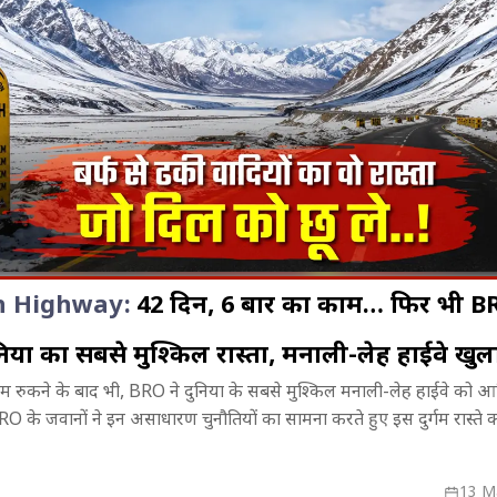
h Highway:
42 दिन, 6 बार रुका काम… फिर भी B
िया का सबसे मुश्किल रास्ता, मनाली-लेह हाईवे खुल
ों से सीधे
MP में फिर बदलेगा मौसम का...! प्रदेश के
एक के बाद एक बद
 काम रुकने के बाद भी, BRO ने दुनिया के सबसे मुश्किल मनाली-लेह हाईवे क
ही बदला सिस्टम
52 जिलों में बारिश का अलर्ट, पन्ना-
मंत्रियों की कुर्स
 BRO के जवानों ने इन असाधारण चुनौतियों का सामना करते हुए इस दुर्गम रास्ते 
सतना-रीवा में तेज बारिश के आसार
13 M