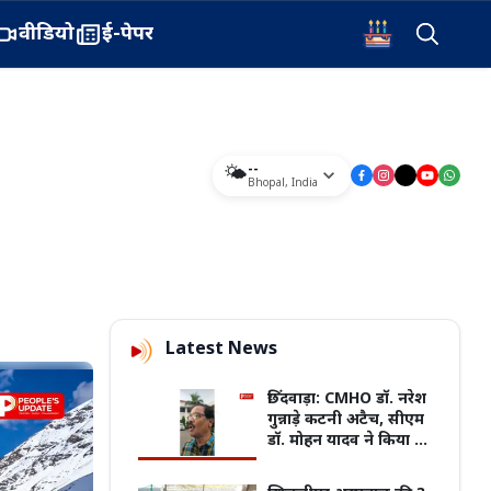
वीडियो
ई-पेपर
--
🌤️
Bhopal
,
India
Latest News
छिंदवाड़ा: CMHO डॉ. नरेश
गुन्नाड़े कटनी अटैच, सीएम
डॉ. मोहन यादव ने किया था
सस्पेंड