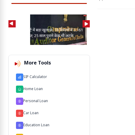
CAG रिपोर्ट में बड़ा खुलासा, 18 विभागों में 3,161
आयकर विभाग में मैन पॉवर की
मामले लंबित; 25 साल पुराने केस भी अटके
बढ़ेगी टैक्स वसूली, जुड़ेगा 
More Tools
SIP Calculator
Home Loan
Personal Loan
Car Loan
Education Loan