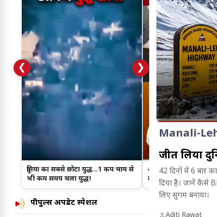
❮
❯
Manali-Le
जीत लिया दुन
दुनिया का सबसे छोटा युद्ध...1 कप चाय से
अब प्रेजेंटेशन नहीं, अफसर
42 दिनों में 6 बार
भी कम समय चला युद्ध!
संवाद...! साहब के जाते 
दिया है। जानें कैसे
लिए सुगम बनाया।
पीपुल्स अपडेट स्पेशल
Aditi Rawat