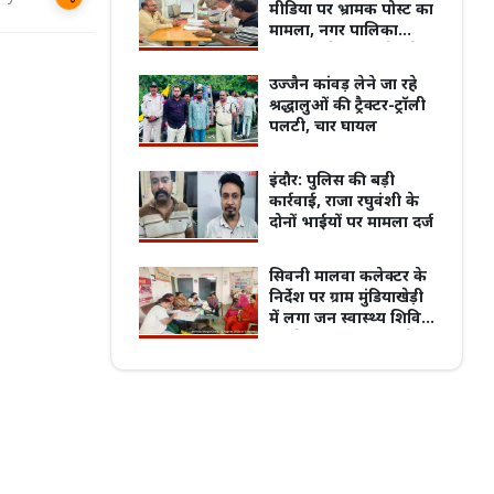
मीडिया पर भ्रामक पोस्ट का
मामला, नगर पालिका
अध्यक्ष रितेश रिंकू जैन ने
दर्ज कराया केस
उज्जैन कांवड़ लेने जा रहे
श्रद्धालुओं की ट्रैक्टर-ट्रॉली
का सबसे पुराना GRMC बनेगा मध्य प्रदेश की
CAG रिपोर्ट में बड़ा खुलासा, 18 विभागों में 3,
पलटी, चार घायल
डिकल यूनिवर्सिटी
मामले लंबित; 25 साल पुराने केस भी अटके
इंदौर: पुलिस की बड़ी
कार्रवाई, राजा रघुवंशी के
दोनों भाईयों पर मामला दर्ज
सिवनी मालवा कलेक्टर के
निर्देश पर ग्राम मुंडियाखेड़ी
में लगा जन स्वास्थ्य शिविर,
80 से अधिक ग्रामीणों ने
लिया सेवाओं का लाभ