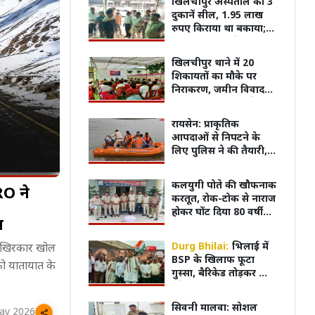
खिलचीपुर अस्पताल की 3
दुकानें सील, 1.95 लाख
रुपए किराया था बकाया;
कार्रवाई शुरू होते ही कुछ
दुकानदारों ने जमा की राशि
खिलचीपुर थाने में 20
शिकायतों का मौके पर
निराकरण, जमीन विवाद
भी आपसी सहमति से
सुलझा
रायसेन: प्राकृतिक
आपदाओं से निपटने के
लिए पुलिस ने की तैयारी,
रेस्क्यू बोट का ट्रायल
कलयुगी पोते की खौफनाक
RO ने
करतूत, रोक-टोक से नाराज
होकर घोंट दिया 80 वर्षीय
ा
दादा का गला
लाव...! केंद्र के शिक्षा
8 अगस्त का इतिहास: भारत छोड़ो
8 अगस्त का 
Durg Bhilai:
भिलाई में
ो आखिरकार खोल
ी क्यों नहीं टिकती?
आंदोलन से लेकर अफगानिस्तान की
न करें
BSP के खिलाफ फूटा
को यातायात के
आजादी तक, जानिए इस दिन हुईं प्रमुख
रहना ह
गुस्सा, बैरिकेड तोड़कर आगे
ऐतिहासिक घटनाएं।
बढ़े प्रदर्शनकारी; हजारों की
भीड़ ने किया जोरदार
सिवनी मालवा: सोशल
ay 2026
प्रदर्शन