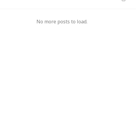
No more posts to load.
 समृद्धि-मप्र-छग में
‘गलत मूलांक' और 'सिग्नेचर' ने बढ़ाई दूरियां,
प्रदेश 
425 का नया स्टाफ
अंधविश्वास के फेर में टूटने की कगार पर रिश्ते
पहली मे