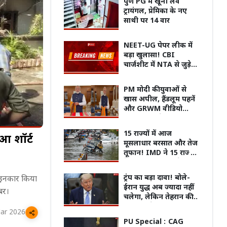
पुणे PG में खूनी लव
मशहूर
ट्रायंगल, प्रेमिका के नए
साथी पर 14 वार
NEET-UG पेपर लीक में
बड़ा खुलासा! CBI
चार्जशीट में NTA से जुड़े
एक्सपर्ट्स पर गंभीर आरोप
PM मोदी की युवाओं से
खास अपील, हैंडलूम पहनें
और GRWM वीडियो
बनाकर करें शेयर!
15 राज्यों में आज
आ शॉर्ट
मूसलाधार बरसात और तेज
तूफान! IMD ने 15 राज्यों
के लिए जारी किया रेड और
ऑरेंज अलर्ट
की वापसी, अगले 3 दिन
इलाज कराने अस्पताल पहुंची महिला के
पिता क
ट्रंप का बड़ा दावा! बोले-
से इनकार किया
री बारिश का अलर्ट
सिर पर गिरा छत का प्लास्टर, चूरू में बड़ा
VIDEO 
ईरान युद्ध अब ज्यादा नहीं
बर।
हादसा!
कहानी
चलेगा, लेकिन तेहरान की
नई चाल ने बढ़ाई दुनिया की
ar 2026
चिंता
PU Special :
CAG