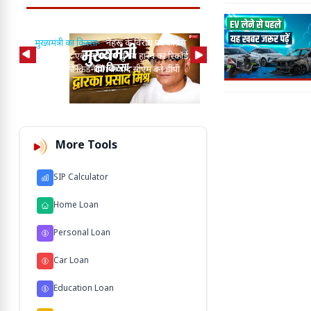
मुख्यमंत्री का किस्सा-
नेहरू के विरोध पर कांग्रेस
से बाहर हुए; एक साथ तीन चुनाव हारने का रिकॉर्ड,
15 साल पुरानी बसों के निय
विधायकों की किडनैपिंग के बाद सीएम बने डीपी
से अनिश्चितकालीन हड़ताल पर
मिश्र
ऑपरेटर्स
More Tools
SIP Calculator
Home Loan
Personal Loan
Car Loan
Education Loan