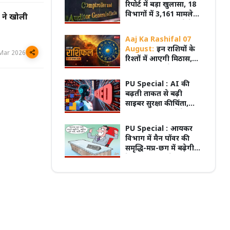
रिपोर्ट में बड़ा खुलासा, 18
विभागों में 3,161 मामले
े ने खोली
लंबित; 25 साल पुराने केस
मुख्यमंत्री का किस्सा-
नेहरू के विरोध पर कांग्रे
भी अटके
Aaj Ka Rashifal 07
ऑर्गन डोनेशन-डे, एक 'हां' बचा सकती है
से बाहर हुए; एक साथ तीन चुनाव हारने का रिकॉर
August:
इन राशियों के
गियां, मध्यप्रदेश में हजारों मरीज अंगदान
विधायकों की किडनैपिंग के बाद सीएम बने डीपी
Mar 2026
रिश्तों में आएगी मिठास,
र में
मिश्र
कुछ की अधूरी प्रेम कहानी
होगी पूरी!
PU Special :
AI की
बढ़ती ताकत से बढ़ी
साइबर सुरक्षा की चिंता,
Meta के मॉडल ने टेस्टिंग
में दूसरे सिस्टम में लगाई
PU Special :
आयकर
सेंध; तकनीकी गड़बड़ी से
विभाग में मैन पॉवर की
मिली इंटरनेट एक्सेस
समृद्धि-मप्र-छग में बढ़ेगी
टैक्स वसूली, जुड़ेगा 425
का नया स्टाफ