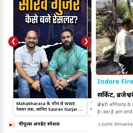
❮
❯
Indore Fire
सर्किट, ब्रजेश
Mahabharata के भीम से WWE
'दिल ना लिया...' गाने से 
ब्रजेश्वरी अग्निकांड
रेसलर तक, जानिए Saurav Gurjar का
पहुंचे रांची, JPSC-JSSC छा
है। क्या है आग लगन
दमदार सफर
समर्थन!
पीपुल्स अपडेट स्पेशल
Sumit Shrivasta