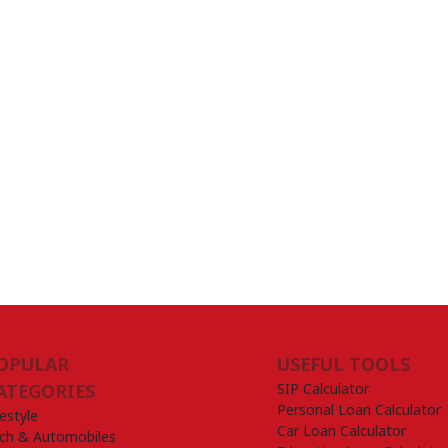
OPULAR
USEFUL TOOLS
SIP Calculator
ATEGORIES
Personal Loan Calculator
festyle
Car Loan Calculator
ch & Automobiles