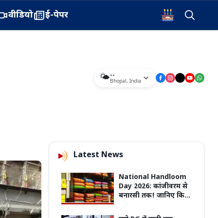
वीडियो
ई-पेपर
--
🌤️
Bhopal
,
India
Latest News
National Handloom
Day 2026: कांजीवरम से
बनारसी तक! जानिए किस
राज्य की कौन-सी हैंडलूम
साड़ी, सबसे ज्यादा है