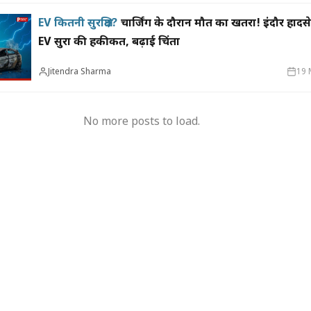
EV कितनी सुरक्षित?
चार्जिंग के दौरान मौत का खतरा! इंदौर हादस
EV सुरक्षा की हकीकत, बढ़ाई चिंता
म पर बवाल, 7 अगस्त
2031 तक नर्मदा के हिस्से का पूरा पानी उपयोग
इंडियन 
 जाएंगे प्राइवेट बस
करेगा मप्र, 20 हजार करोड़ से अधिक की 36
कई जिंद
Jitendra Sharma
19 
परियोजनाएं बन रहीं
के इंतजा
No more posts to load.