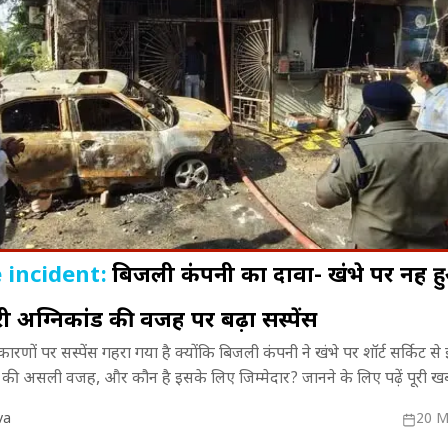
 incident:
बिजली कंपनी का दावा- खंभे पर नहीं हु
्वरी अग्निकांड की वजह पर बढ़ा सस्पेंस
वायरल हुए 'धूम'
पंखे से सुखाया जा रहा लखनऊ-कानपुर
MP में मानसून 
 के कारणों पर सस्पेंस गहरा गया है क्योंकि बिजली कंपनी ने खंभे पर शॉर्ट सर्किट 
त्रों का किया
एक्सप्रेसवे, अखिलेश यादव ने शेयर किया
16 जिलों में भा
े की असली वजह, और कौन है इसके लिए जिम्मेदार? जानने के लिए पढ़ें पूरी ख
वायरल Video!
va
20 M