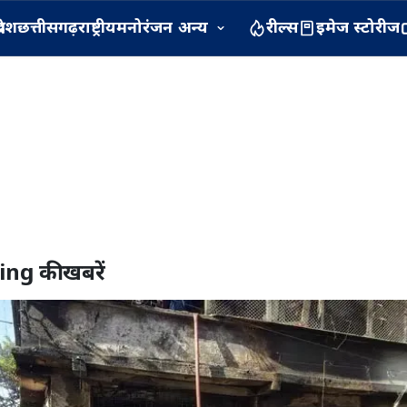
रदेश
छत्तीसगढ़
राष्ट्रीय
मनोरंजन
अन्य
रील्स
इमेज स्टोरीज
ing
की खबरें