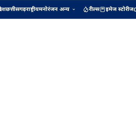
रदेश
छत्तीसगढ़
राष्ट्रीय
मनोरंजन
अन्य
रील्स
इमेज स्टोरीज