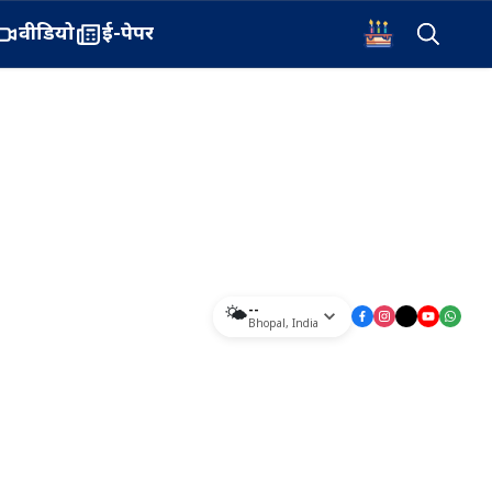
वीडियो
ई-पेपर
--
🌤️
Bhopal
,
India