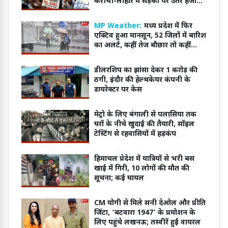
करीची-लाहौर में सड़कों पर उतरे हजारों
लोग
MP Weather:
मध्य प्रदेश में फिर
एक्टिव हुआ मानसून, 52 जिलों में बारिश
का अलर्ट, कहीं तेज बौछार तो कहीं
भारी बारिश के आसार
डीलरशिप का झांसा देकर 1 करोड़ की
ठगी, इंदौर की हेल्थकेयर कंपनी के
डायरेक्टर पर केस
मेट्रो के लिए बंगाली से पलासिया तक
घरों के नीचे खुदाई की तैयारी, सॉइल
टेस्टिंग से रहवासियों में हड़कंप
हिमाचल प्रेदेश में यात्रियों से भरी बस
खाई में गिरी, 10 लोगों की मौत की
सूचना; कई घायल
CM योगी से मिले सनी देओल और प्रीति
जिंटा, ‘बटवारा 1947’ के प्रमोशन के
लिए पहुंचे लखनऊ; तस्वीरें हुईं वायरल