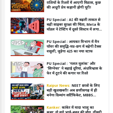
राशियों के रिश्तों में आएगी मिठास, कुछ
की अधूरी प्रेम कहानी होगी पूरी!
PU Special :
AI की बढ़ती ताकत से
बढ़ी साइबर सुरक्षा की चिंता, Meta के
मॉडल ने टेस्टिंग में दूसरे सिस्टम में लगाई
सेंध; तकनीकी गड़बड़ी से मिली इंटरनेट
एक्सेस
PU Special :
आयकर विभाग में मैन
पॉवर की समृद्धि-मप्र-छग में बढ़ेगी टैक्स
वसूली, जुड़ेगा 425 का नया स्टाफ
PU Special :
‘गलत मूलांक' और
'सिग्नेचर' ने बढ़ाई दूरियां, अंधविश्वास के
फेर में टूटने की कगार पर रिश्ते
Raipur News:
NEET छात्रों के लिए
बड़ी खुशखबरी! अब छत्तीसगढ़ में ही
बनेगा दिव्यांग सर्टिफिकेट, MBBS
एडमिशन हुआ आसान
Kanker:
कांकेर में मादा भालू का
कहर: दो सगे भाई-बहन की मौत, तीसरी