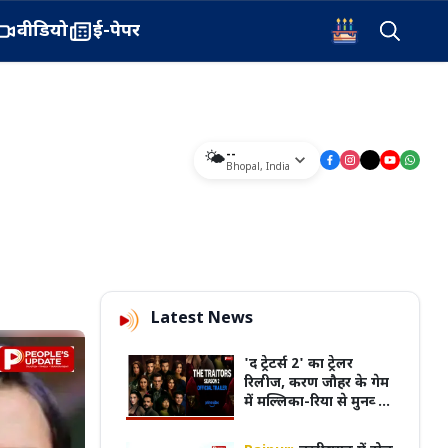
वीडियो
ई-पेपर
--
🌤️
Bhopal
,
India
Latest News
'द ट्रेटर्स 2' का ट्रेलर
रिलीज, करण जौहर के गेम
में मल्लिका-रिया से मुनव्वर
तक 21 सितारों की होगी
टक्कर