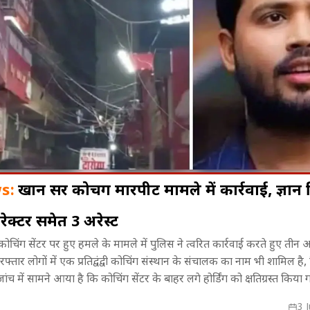
s:
खान सर कोचिंग मारपीट मामले में कार्रवाई, ज्ञान ब
रेक्टर समेत 3 अरेस्ट
! फिल्म
भोपाल में दुकानें सील, व्यापारियों का
Mahabharata
ोचिंग सेंटर पर हुए हमले के मामले में पुलिस ने त्वरित कार्रवाई करते हुए तीन 
मोशन के लिए
फूटा गुस्सा, नगर निगम के खिलाफ
रेसलर तक, जा
रफ्तार लोगों में एक प्रतिद्वंद्वी कोचिंग संस्थान के संचालक का नाम भी शामिल है
ुंचे Sunny Deol
जोरदार प्रदर्शन
दमदार सफर
ंच में सामने आया है कि कोचिंग सेंटर के बाहर लगे होर्डिंग को क्षतिग्रस्त किया 
ट की गई। हालांकि शुरुआती दावों के विपरीत पुलिस को अब तक फायरिंग के कोई
3 