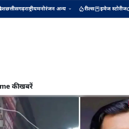
रदेश
छत्तीसगढ़
राष्ट्रीय
मनोरंजन
अन्य
रील्स
इमेज स्टोरीज
ime
की खबरें