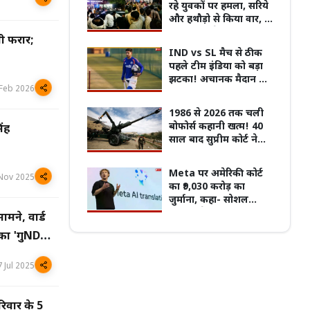
रहे युवकों पर हमला, सरिये
और हथौड़ो से किया वार, दो
गंभीर रूप से घायल, 20
पी फरार;
आरोपियों पर केस दर्ज
IND vs SL मैच से ठीक
पुरानी बसों के नियम पर बवाल, 7 अगस्त
पहले टीम इंडिया को बड़ा
्चितकालीन हड़ताल पर जाएंगे प्राइवेट बस
प्रदेश का सबसे पुराना GRMC बनेगा मध्य प्रदेश
झटका! अचानक मैदान से
्स
की पहली मेडिकल यूनिवर्सिटी
Feb 2026
बाहर हुए शुभमन गिल
1986 से 2026 तक चली
बोफोर्स कहानी खत्म! 40
िंह
साल बाद सुप्रीम कोर्ट ने
खारिज की आखिरी
याचिका, जानिए क्यों नहीं
Meta पर अमेरिकी कोर्ट
Nov 2025
साबित हुए आरोप?
का ₹9,030 करोड़ का
जुर्माना, कहा- सोशल
मीडिया से युवाओं की मेंटल
ने, वार्ड
हेल्थ पर पड़ा बुरा असर
र का 'गुNDA
7 Jul 2025
रिवार के 5