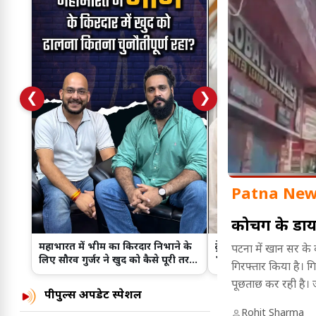
❮
❯
Patna New
कोचिंग के डाय
महाभारत में भीम का किरदार निभाने के
ट्रेलर के बाद बढ़ा क्रेज...
पटना में खान सर के क
लिए सौरव गुर्जर ने खुद को कैसे पूरी तरह
'Batwara 1947' के प्र
गिरफ्तार किया है। गि
बदला?
Ahmedabad पह
पूछताछ कर रही है। जा
पीपुल्स अपडेट स्पेशल
गार्ड के साथ मारपी
Rohit Sharma