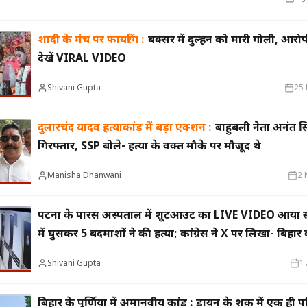
ं अन्य आरोपियों की तलाश जारी है और पुलिस सभी पहलुओं क
शादी के मंच पर फायरिंग :
बक्सर में दुल्हन को मारी गोली, आरो
मुख्यमंत्री का किस्सा-
नेहरू के विरोध पर कांग्रेस
दुए,भालू और जंगली
से बाहर हुए; एक साथ तीन चुनाव हारने का रिकॉर्ड,
15 साल 
देखें VIRAL VIDEO
 गया खूंखार बाघ 'PN
विधायकों की किडनैपिंग के बाद सीएम बने डीपी
से अनिश
मिश्र
ऑपरेटर
Shivani Gupta
25 
दुलारचंद यादव हत्याकांड में बड़ा एक्शन :
बाहुबली नेता अनंत स
गिरफ्तार, SSP बोले- हत्या के वक्त मौके पर मौजूद थे
Manisha Dhanwani
2 
पटना के पारस अस्पताल में शूटआउट का LIVE VIDEO आया साम
में घुसकर 5 बदमाशों ने की हत्या; कांग्रेस ने X पर लिखा- बिहा
राज'
Shivani Gupta
1
बिहार के पूर्णिया में अमानवीय कांड : डायन के शक में एक ही प