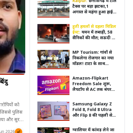
Raipur:
छत्तीसगढ़ में टोल
टैक्स पर बड़ा झटका,1
अगस्त से महंगा हुआ हाईवे
की सफर
हूती हमलों से दहला मिडिल
ईस्ट:
यमन में तबाही, 58
सैनिकों की मौत; सऊदी में
अफरा-तफरी
MP Tourism: गांवों से
निकलेगा रोजगार का नया
मॉडल! टाटा के साथ
साझेदारी, हजारों युवाओं
को मिलेंगे रोजगार के नए
Amazon-Flipkart
िंदु
मौके
Freedom Sale शुरू,
लैपटॉप से AC तक बंपर
डिस्काउंट; जानें किस
सामान पर कितनी छूट
 के भीम से WWE
'दिल ना लिया...' गाने से वायरल हुए
पंखे स
Samsung Galaxy Z
आरोपियों को
निए Saurav Gurjar का
'धूम' पहुंचे रांची, JPSC-JSSC छात्रों का
एक्सप्
Fold 8, Fold 8 Ultra
, जिससे पुलिस
किया समर्थन!
वायरल
और Flip 8 की पहली सेल
गया और सुरक्षा
आज से, ₹1.05 लाख तक
की बचत का मौका
 सबूत नहीं
ग्वालियर में कांवड़ लेने जा
Jun 2026