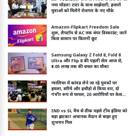
नया मॉडल! टाटा के साथ साझेदारी, हजारों
युवाओं को मिलेंगे रोजगार के नए मौके
Amazon-Flipkart Freedom Sale
शुरू, लैपटॉप से AC तक बंपर डिस्काउंट; जानें
किस सामान पर कितनी छूट
Samsung Galaxy Z Fold 8, Fold 8
Ultra और Flip 8 की पहली सेल आज से,
₹1.05 लाख तक की बचत का मौका
ग्वालियर में कांवड़ लेने जा रहे युवकों पर
हमला, सरिये और हथौड़ो से किया वार, दो
गंभीर रूप से घायल, 20 आरोपियों पर केस
दर्ज
IND vs SL मैच से ठीक पहले टीम इंडिया को
बड़ा झटका! अचानक मैदान से बाहर हुए
शुभमन गिल