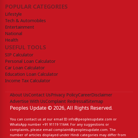
POPULAR CATEGORIES
Lifestyle
Tech & Automobiles
Entertainment
National
Health
USEFUL TOOLS
SIP Calculator
Personal Loan Calculator
Car Loan Calculator
Education Loan Calculator
Income Tax Calculator
About Us
Contact Us
Privacy Policy
Career
Disclaimer
Advertise With Us
Complaint Redressal
Sitemap
Peoples Update © 2026, All Rights Reserved.
You can contact us at our email ID
info@peoplesupdate.com
or
WhatsApp number
+91 91119 11644
. For any suggestions or
complaints, please email
complaint@peoplesupdate.com
. The
number of articles displayed under Hindi categories may differ from