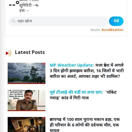
बारिश:
--
mm
--
°
ह्यूमिडिटी:
--
%
हवा:
--
देखें
Source:
AccuWeather
Latest
Posts
MP Weather Update:
मध्य प्रदेश में अगले
3 दिन होगी झमाझम बारिश, 16 जिलों में भारी
बारिश का अलर्ट, आपका शहर भी शामिल?
पूर्व टीआई की वर्दी पर लगा दाग:
'पॉकेट
गवाह' कांड में गिरी गाज
प्रतापगढ़ में 100 साल पुराना मकान ढहा, एक
ही परिवार के 6 लोगों की दर्दनाक मौत, एक
घायल