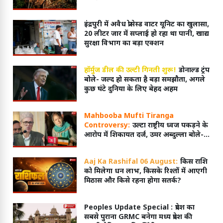
इंद्रपुरी में अवैध प्रोसेस्ड वाटर यूनिट का खुलासा,
20 लीटर जार में सप्लाई हो रहा था पानी, खाद्य
सुरक्षा विभाग का बड़ा एक्शन
हॉर्मुज डील की उल्टी गिनती शुरू!
डोनाल्ड ट्रंप
बोले- जल्द हो सकता है बड़ा समझौता, अगले
कुछ घंटे दुनिया के लिए बेहद अहम
Mahbooba Mufti Tiranga
Controversy:
उल्टा राष्ट्रीय ध्वज पकड़ने के
आरोप में शिकायत दर्ज, उमर अब्दुल्ला बोले-
'जानबूझकर नहीं हुआ होगा'
Aaj Ka Rashifal 06 August:
किस राशि
को मिलेगा धन लाभ, किसके रिश्तों में आएगी
मिठास और किसे रहना होगा सतर्क?
Peoples Update Special :
प्रदेश का
सबसे पुराना GRMC बनेगा मध्य प्रदेश की