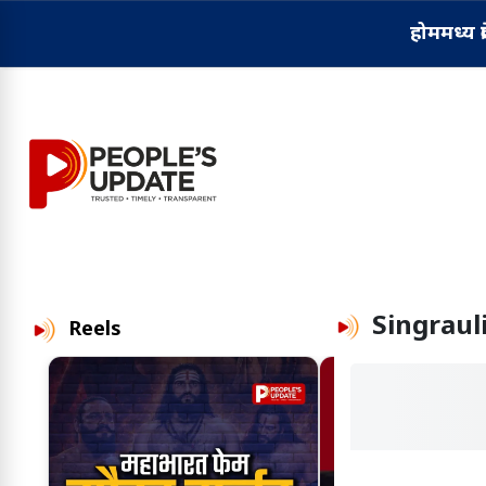
होम
मध्य प्
Singraul
Reels