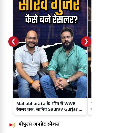
❮
❯
Mahabharata के भीम से WWE
'दिल ना लिया...' गाने से 
रेसलर तक, जानिए Saurav Gurjar का
पहुंचे रांची, JPSC-JSSC छा
दमदार सफर
समर्थन!
पीपुल्स अपडेट स्पेशल