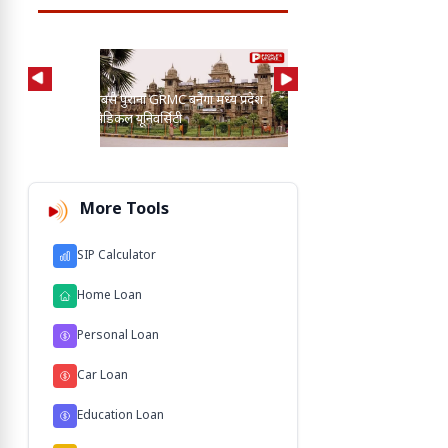
AI की मदद से 2-3 बाघ, तें
प्रदेश का सबसे पुराना GRMC बनेगा मध्य प्रदेश
कुत्तों के बीच खोज निकाला
की पहली मेडिकल यूनिवर्सिटी
103 M'
More Tools
SIP Calculator
Home Loan
Personal Loan
Car Loan
Education Loan