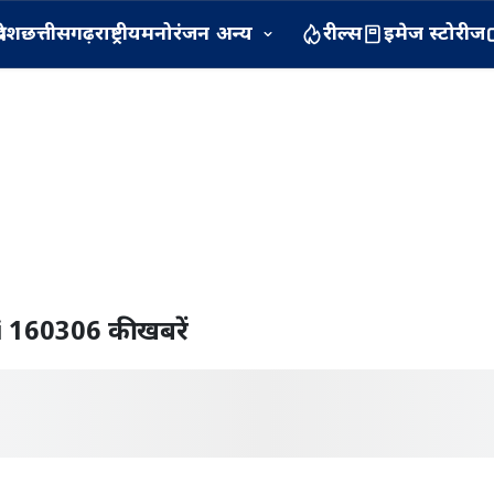
रदेश
छत्तीसगढ़
राष्ट्रीय
मनोरंजन
अन्य
रील्स
इमेज स्टोरीज
i 160306
की खबरें