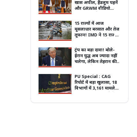
खास अपील, हैंडलूम पहनें
और GRWM वीडियो
बनाकर करें शेयर!
15 राज्यों में आज
पुरानी बसों के नियम पर बवाल, 7 अगस्त
मूसलाधार बरसात और तेज
्चितकालीन हड़ताल पर जाएंगे प्राइवेट बस
प्रदेश का सबसे पुराना GRMC बनेगा मध्य प्रदेश
तूफान! IMD ने 15 राज्यों
्स
की पहली मेडिकल यूनिवर्सिटी
के लिए जारी किया रेड और
ऑरेंज अलर्ट
ट्रंप का बड़ा दावा! बोले-
ईरान युद्ध अब ज्यादा नहीं
चलेगा, लेकिन तेहरान की
नई चाल ने बढ़ाई दुनिया की
चिंता
PU Special :
CAG
रिपोर्ट में बड़ा खुलासा, 18
विभागों में 3,161 मामले
लंबित; 25 साल पुराने केस
भी अटके