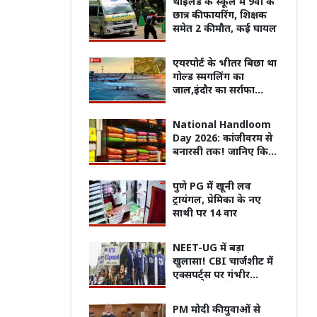
थाईलैंड के स्कूल में 9वीं के
छात्र की फायरिंग, शिक्षक
समेत 2 की मौत, कई घायल
एयरपोर्ट के भीतर बिछा था
गोल्ड स्मगलिंग का
जाल,इंदौर का सर्राफा
कारोबारी निकला सरगना
National Handloom
Day 2026: कांजीवरम से
बनारसी तक! जानिए किस
राज्य की कौन-सी हैंडलूम
साड़ी, सबसे ज्यादा है
पुणे PG में खूनी लव
मशहूर
ट्रायंगल, प्रेमिका के नए
साथी पर 14 वार
की वापसी, अगले 3 दिन
इलाज कराने अस्पताल पहुंची महिला के
पिता क
NEET-UG में बड़ा
री बारिश का अलर्ट
सिर पर गिरा छत का प्लास्टर, चूरू में बड़ा
VIDEO 
खुलासा! CBI चार्जशीट में
हादसा!
कहानी
एक्सपर्ट्स पर गंभीर
आरोप, NTA के एक्सपर्ट्स
ने कराया पेपर लीक
PM मोदी की युवाओं से