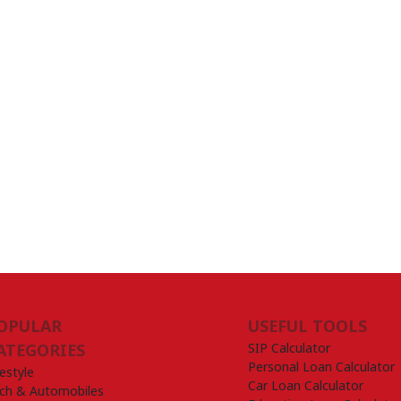
OPULAR
USEFUL TOOLS
SIP Calculator
ATEGORIES
Personal Loan Calculator
festyle
Car Loan Calculator
ch & Automobiles