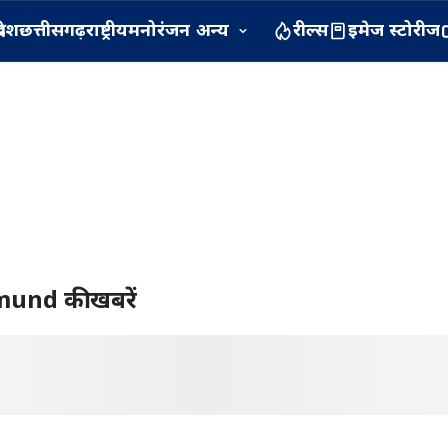
रदेश
छत्तीसगढ़
राष्ट्रीय
मनोरंजन
अन्य
रील्स
इमेज स्टोरीज
mund
की खबरें