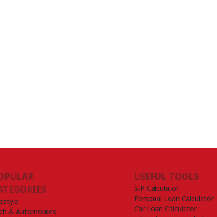
OPULAR
USEFUL TOOLS
SIP Calculator
ATEGORIES
Personal Loan Calculator
festyle
Car Loan Calculator
ch & Automobiles