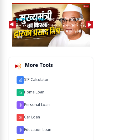
मुख्यमंत्री का किस्सा-
नेहरू के विरोध पर कांग्रेस
से बाहर हुए; एक साथ तीन चुनाव हारने का रिकॉर्ड,
15 साल पुरानी बसों के निय
विधायकों की किडनैपिंग के बाद सीएम बने डीपी
से अनिश्चितकालीन हड़ताल पर
मिश्र
ऑपरेटर्स
More Tools
SIP Calculator
Home Loan
Personal Loan
Car Loan
Education Loan