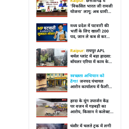
Raipur:
छत्तीसगढ़ में
की मांग
'विकसित भारत जी रामजी
योजना' लागू: अब ग्रामीणों
को 125 दिन रोजगार, गांवों
में होंगे 318 तरह के विकास
मध्य प्रदेश में पटवारी की
कार्य
भर्ती के लिए खाली 200
पद, जान ले कब से कर
सकते हैं आवेदन और क्या
है नियम
Raipur:
रायपुर APL
थर्मल प्लांट में बड़ा हादसा:
बॉयलर एरिया में काम के
दौरान गिरी क्रेन, जांच शुरू
स्वच्छता अभियान को
ठेंगा!
जनपद पंचायत
आरोन कार्यालय में फैली
गंदगी, खिड़कियां बनीं
थूकदान
हास: हिरोशिमा पर
गुरुवार का दिन रहेगा खास! इन राशि
Mone
हरदा के मूंग उपार्जन केंद्र
े लेकर जमैका की आजादी
वालों को मिल सकती है बड़ी खुशखबरी
Ravi 
पर वजन में गड़बड़ी का
न हुईं प्रमुख ऐतिहासिक
इन बया
आरोप, किसान ने कलेक्टर
से की शिकायत
घंसौर में चलते ट्रक में लगी