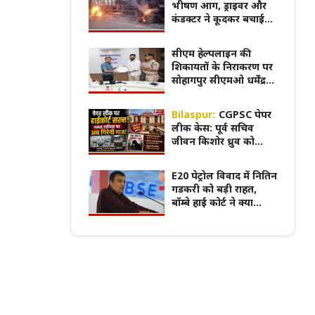
भीषण आग, ड्राइवर और
कंडक्टर ने कूदकर बचाई
जान
मुख्यमंत्री का किस्सा-
नेहरू के विरोध पर कांग्रे
सीएम हेल्पलाइन की
ऑर्गन डोनेशन-डे, एक 'हां' बचा सकती है
से बाहर हुए; एक साथ तीन चुनाव हारने का रिकॉर
शिकायतों के निराकरण पर
गियां, मध्यप्रदेश में हजारों मरीज अंगदान
विधायकों की किडनैपिंग के बाद सीएम बने डीपी
सोहागपुर सीएमओ धर्मेंद्र
र में
मिश्र
शर्मा को कलेक्टर ने किया
सम्मानित
Bilaspur:
CGPSC पेपर
लीक केस: पूर्व सचिव
जीवन किशोर ध्रुव को
हाईकोर्ट से बड़ा झटका,
जमानत खारिज
E20 पेट्रोल विवाद में नितिन
गडकरी को बड़ी राहत,
बॉम्बे हाई कोर्ट ने क्या
कहा?