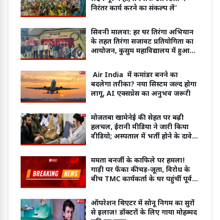
निरंतर कार्य करने का संकल्प लें’
सिवनी मालवा: हर घर तिरंगा अभियान
के तहत तिरंगा सजावट प्रतियोगिता का
आयोजन, कुसुम महाविद्यालय में हुआ
कार्यक्रम
Air India में कमांडर बनने का
बदलेगा तरीका? नया सिस्टम जल्द होगा
लागू, AI एक्सप्रेस का अनुभव जरूरी
मोजतबा खामेनेई की सेहत पर बढ़ी
हलचल, ईरानी मीडिया ने जारी किया
वीडियो; अस्पताल में भर्ती होने के दावे
पर उठे सवाल
ममता बनर्जी के काफिले पर हमला!
गाड़ी पर फेंका कीचड़-जूता, विरोध के
बीच TMC कार्यकर्ता के घर पहुंचीं पूर्व
CM
ऑपरेशन थिएटर में सोनू निगम का सुरों
से इलाज! डॉक्टरों के लिए गाया मोहम्मद