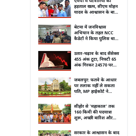
एमपी में पटवारियों की
हड़ताल खत्म, सीएम मोहन
यादव के आश्वासन के बाद
काम पर लौटे कर्मचारी
बेटमा में जनविश्वास
अभियान के तहत NCC
कैडेटों ने किया पुलिस थाने
का शैक्षणिक भ्रमण
उतार-चढ़ाव के बाद सेंसेक्स
455 अंक टूटा, निफ्टी 65
अंक गिरकर 24570 पर
बंद; बैंकिंग शेयरों में रहा
दबाव
जबलपुर: फतवे के आधार
पर तलाक नहीं ले सकता
पति, MP हाईकोर्ट ने
फैमिली कोर्ट जाने को कहा
ं सील, व्यापारियों का
Mahabharata के भीम से WWE
'दिल न
सीहोर से 'महाकाल' तक
गर निगम के खिलाफ
रेसलर तक, जानिए Saurav Gurjar का
'धूम' प
160 किमी की पदयात्रा
दमदार सफर
किया स
शुरू, अच्छी बारिश और
जनकल्याण की कामना
लेकर निकले शिवभक्त
सरकार के आश्वासन के बाद