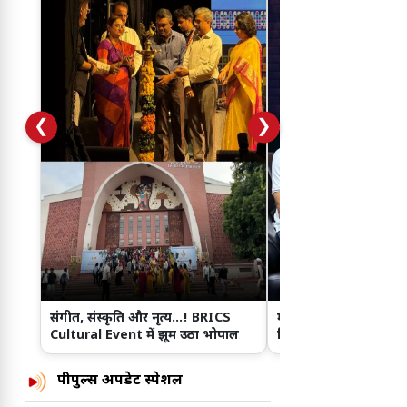
❮
❯
संगीत, संस्कृति और नृत्य...! BRICS
महाभारत में भीम का किरद
Cultural Event में झूम उठा भोपाल
लिए सौरव गुर्जर ने खुद को
बदला?
पीपुल्स अपडेट स्पेशल