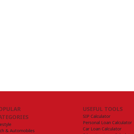
OPULAR
USEFUL TOOLS
SIP Calculator
ATEGORIES
Personal Loan Calculator
festyle
Car Loan Calculator
ch & Automobiles