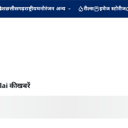
रदेश
छत्तीसगढ़
राष्ट्रीय
मनोरंजन
अन्य
रील्स
इमेज स्टोरीज
lai
की खबरें