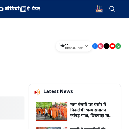
वीडियो
ई-पेपर
--
🌤️
Bhopal
,
India
Latest News
नाग पंचमी पर घंसौर में
निकलेगी भव्य सनातन
कांवड़ यात्रा, छिंदवाहा घाट
से श्रीराम मंदिर तक गूंजेंगे
भोले के जयकारे