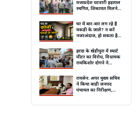
मध्यप्रदेश पटवारी हड़ताल
स्थगित, शिकायत मिलने
पर पहले होगी प्रारंभिक
जांच; लंबित भुगतान जल्द
घर में बार-बार लग रहे हैं
पुरानी बसों के नियम पर बवाल, 7 अगस्त
कराने के निर्देश
मकड़ी के जाले? न करें
्चितकालीन हड़ताल पर जाएंगे प्राइवेट बस
प्रदेश का सबसे पुराना GRMC बनेगा मध्य प्रदेश
नजरअंदाज, हो सकता है
्स
की पहली मेडिकल यूनिवर्सिटी
बड़ा संकेत, जानें क्या कहता
है वास्तु
हरदा के खेड़ीपुरा में स्मार्ट
मीटर का विरोध, विधायक
रामकिशोर दोगने ने
रुकवाया काम
रायसेन: अपर मुख्य सचिव
ने किया बाड़ी जनपद
पंचायत का निरीक्षण,
विकास कार्यों की समीक्षा
की