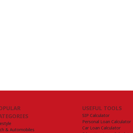
OPULAR
USEFUL TOOLS
SIP Calculator
ATEGORIES
Personal Loan Calculator
festyle
Car Loan Calculator
ch & Automobiles