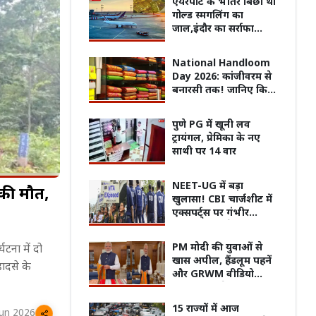
एयरपोर्ट के भीतर बिछा था
गोल्ड स्मगलिंग का
जाल,इंदौर का सर्राफा
कारोबारी निकला सरगना
National Handloom
Day 2026: कांजीवरम से
बनारसी तक! जानिए किस
राज्य की कौन-सी हैंडलूम
साड़ी, सबसे ज्यादा है
पुणे PG में खूनी लव
मशहूर
ट्रायंगल, प्रेमिका के नए
साथी पर 14 वार
NEET-UG में बड़ा
 की मौत,
खुलासा! CBI चार्जशीट में
एक्सपर्ट्स पर गंभीर
आरोप, NTA के एक्सपर्ट्स
ने कराया पेपर लीक
की वापसी, अगले 3 दिन
इलाज कराने अस्पताल पहुंची महिला के
पिता क
PM मोदी की युवाओं से
टना में दो
री बारिश का अलर्ट
सिर पर गिरा छत का प्लास्टर, चूरू में बड़ा
VIDEO 
खास अपील, हैंडलूम पहनें
ादसे के
हादसा!
कहानी
और GRWM वीडियो
बनाकर करें शेयर!
15 राज्यों में आज
Jun 2026