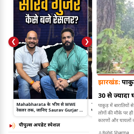
❮
❯
झारखंड:
पाकु
30 से ज्यादा
Mahabharata के भीम से WWE
'दिल ना लिया...' गाने से 
पाकुड़ में बारातियो
रेसलर तक, जानिए Saurav Gurjar का
पहुंचे रांची, JPSC-JSSC छा
लोगों की मौके पर ही
दमदार सफर
समर्थन!
कारणों और घायलों की 
पीपुल्स अपडेट स्पेशल
Rohit Sharma