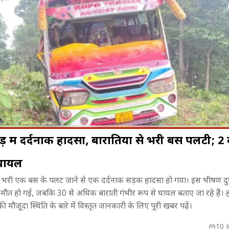
ड़ में दर्दनाक हादसा, बारातियों से भरी बस पलटी; 2
 घायल
वायरल हुए 'धूम'
पंखे से सुखाया जा रहा लखनऊ-कानपुर
MP में मानसून 
ं से भरी एक बस के पलट जाने से एक दर्दनाक सड़क हादसा हो गया। इस भीषण दुर्घ
त्रों का किया
एक्सप्रेसवे, अखिलेश यादव ने शेयर किया
16 जिलों में भा
 मौत हो गई, जबकि 30 से अधिक बाराती गंभीर रूप से घायल बताए जा रहे हैं। ह
वायरल Video!
मौजूदा स्थिति के बारे में विस्तृत जानकारी के लिए पूरी खबर पढ़ें।
10 