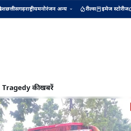
रदेश
छत्तीसगढ़
राष्ट्रीय
मनोरंजन
अन्य
रील्स
इमेज स्टोरीज
 Tragedy
की खबरें