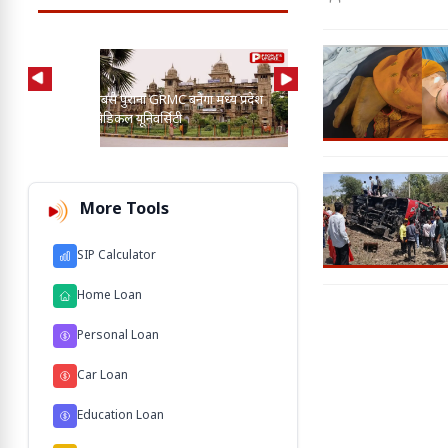
AI की मदद से 2-3 बाघ, तें
प्रदेश का सबसे पुराना GRMC बनेगा मध्य प्रदेश
कुत्तों के बीच खोज निकाला
की पहली मेडिकल यूनिवर्सिटी
103 M'
More Tools
SIP Calculator
Home Loan
Personal Loan
Car Loan
Education Loan