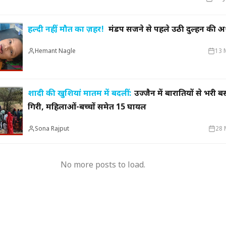
हल्दी नहीं, मौत का ज़हर!
मंडप सजने से पहले उठी दुल्हन की अर
मुख्यमंत्री का किस्सा-
नेहरू के विरोध पर कांग्रेस
दुए,भालू और जंगली
से बाहर हुए; एक साथ तीन चुनाव हारने का रिकॉर्ड,
15 साल 
 गया खूंखार बाघ 'PN
विधायकों की किडनैपिंग के बाद सीएम बने डीपी
से अनिश
Hemant Nagle
13 
मिश्र
ऑपरेटर
शादी की खुशियां मातम में बदलीं :
उज्जैन में बारातियों से भरी ब
गिरी, महिलाओं-बच्चों समेत 15 घायल
Sona Rajput
28 
No more posts to load.