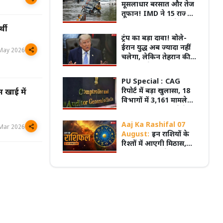
मूसलाधार बरसात और तेज
तूफान! IMD ने 15 राज्यों
के लिए जारी किया रेड और
्थी
ऑरेंज अलर्ट
ट्रंप का बड़ा दावा! बोले-
पुरानी बसों के नियम पर बवाल, 7 अगस्त
ईरान युद्ध अब ज्यादा नहीं
्चितकालीन हड़ताल पर जाएंगे प्राइवेट बस
प्रदेश का सबसे पुराना GRMC बनेगा मध्य प्रदेश
May 2026
चलेगा, लेकिन तेहरान की
्स
की पहली मेडिकल यूनिवर्सिटी
नई चाल ने बढ़ाई दुनिया
की चिंता
PU Special :
CAG
रिपोर्ट में बड़ा खुलासा, 18
स खाई में
विभागों में 3,161 मामले
लंबित; 25 साल पुराने केस
भी अटके
Aaj Ka Rashifal 07
Mar 2026
August:
इन राशियों के
रिश्तों में आएगी मिठास,
कुछ की अधूरी प्रेम कहानी
होगी पूरी!