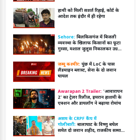
हाथी को मिली सशर्त रिहाई, कोर्ट के
आदेश तक इंदौर में ही रहेगा
Sehore:
बिलकिसगंज में बिजली
व्यवस्था के खिलाफ किसानों का फूटा
गुस्सा, मशाल जुलूस निकालकर उग्र
आंदोलन की चेतावनी
जम्मू कश्मीर:
पुंछ में LoC के पास
लैंडमाइन ब्लास्ट, सेना के दो जवान
घायल
Awarapan 2 Trailer:
'आवारापन
2' का ट्रेलर रिलीज, इमरान हाशमी के
एक्शन और डायलॉग ने बढ़ाया रोमांच
असम के CRPF कैंप में
गोलीबारी:
बालाघाट के विष्णु बघेल
समेत दो जवान शहीद, राजकीय सम्मान
के साथ होगा अंतिम संस्कार