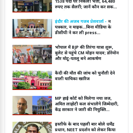
1538 पदों पर निकली भर्ती, 64,480
रुपए तक सैलरी; जानें कौन कर सकता
है आवेदन
इंदौर की अजब गजब प्रेसवार्ता -
न
पत्रकार, न माइक...बिना मीडिया के
डीसीपी ने कर ली press
conference
भोपाल में BJP की तिरंगा यात्रा शुरू,
बुलेट से पहुंचे CM मोहन यादव; डोरेमोन
और मोटू-पतलू बने आकर्षण
कैदी की मौत की जांच को चुनौती देने
वाली याचिका खारिज
MP हाई कोर्ट को मिलेगा नया जज,
अमित लाहोटी कल संभालेंगे जिम्मेदारी,
केंद्र सरकार ने जारी की नियुक्ति
अधिसूचना
इस्तीफे के बाद पहली बार बोले धर्मेंद्र
प्रधान, NEET प्रदर्शन को लेकर किया