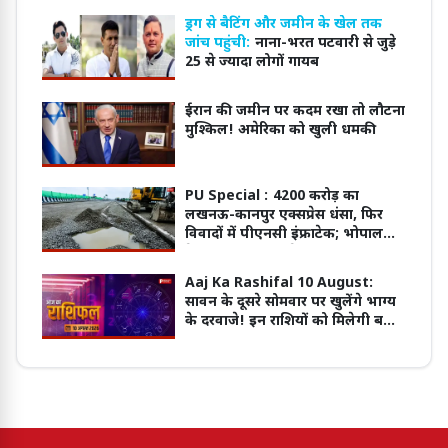
ड्रग से बैटिंग और जमीन के खेल तक
जांच पहुंची:
नाना-भरत पटवारी से जुड़े
25 से ज्यादा लोगों गायब
ईरान की जमीन पर कदम रखा तो लौटना
मुश्किल! अमेरिका को खुली धमकी
PU Special :
4200 करोड़ का
लखनऊ-कानपुर एक्सप्रेस धंसा, फिर
विवादों में पीएनसी इंफ्राटेक; भोपाल
वेस्टर्न बायपास का ठेका भी इसी कंपनी
के पास
Aaj Ka Rashifal 10 August:
सावन के दूसरे सोमवार पर खुलेंगे भाग्य
के दरवाजे! इन राशियों को मिलेगी बड़ी
खुशखबरी