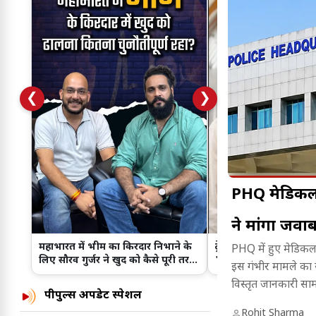
❮
❯
PHQ मेडिकल ब
ने मांगा जवा
महाभारत में भीम का किरदार निभाने के
ट्रेलर के बाद बढ़ा क्रेज...
PHQ में हुए मेडिकल 
लिए सौरव गुर्जर ने खुद को कैसे पूरी तरह
'Batwara 1947' के प्र
इस गंभीर मामले का स
बदला?
Ahmedabad पह
विस्तृत जानकारी साम
पीपुल्स अपडेट स्पेशल
Rohit Sharma