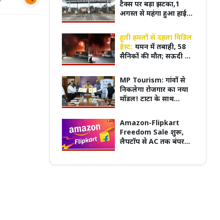
टैक्स पर बड़ा झटका,1
अगस्त से महंगा हुआ हाईवे
की सफर
हूती हमलों से दहला मिडिल
पुरानी बसों के नियम पर बवाल, 7 अगस्त
ईस्ट:
यमन में तबाही, 58
्चितकालीन हड़ताल पर जाएंगे प्राइवेट बस
प्रदेश का सबसे पुराना GRMC बनेगा मध्य प्रदेश
सैनिकों की मौत; सऊदी में
्स
की पहली मेडिकल यूनिवर्सिटी
अफरा-तफरी
MP Tourism: गांवों से
निकलेगा रोजगार का नया
मॉडल! टाटा के साथ
साझेदारी, हजारों युवाओं
को मिलेंगे रोजगार के नए
Amazon-Flipkart
मौके
Freedom Sale शुरू,
लैपटॉप से AC तक बंपर
डिस्काउंट; जानें किस
सामान पर कितनी छूट