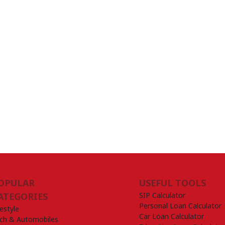
OPULAR
USEFUL TOOLS
SIP Calculator
ATEGORIES
Personal Loan Calculator
festyle
Car Loan Calculator
ch & Automobiles