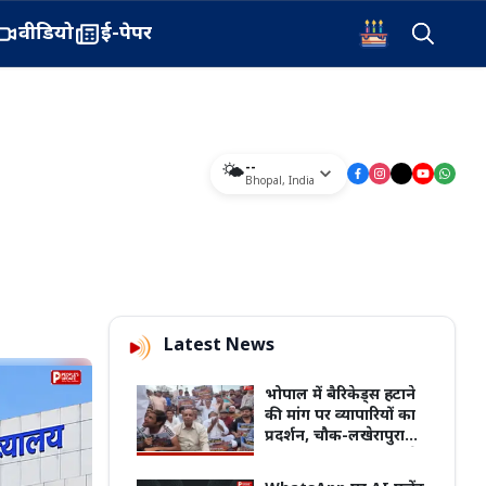
वीडियो
ई-पेपर
--
🌤️
Bhopal
,
India
Latest News
भोपाल में बैरिकेड्स हटाने
की मांग पर व्यापारियों का
प्रदर्शन, चौक-लखेरापुरा
बाजार बंद; सड़क पर धरने
पर बैठे कारोबारी