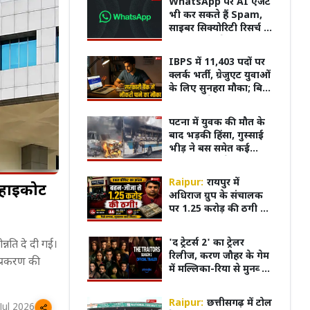
WhatsApp पर AI एजेंट
भी कर सकते हैं Spam,
साइबर सिक्योरिटी रिसर्च ने
दी यूजर्स को चेतावनी
IBPS में 11,403 पदों पर
क्लर्क भर्ती, ग्रेजुएट युवाओं
के लिए सुनहरा मौका; बिना
इंटरव्यू मिलेगी नौकरी
पटना में युवक की मौत के
बाद भड़की हिंसा, गुस्साई
भीड़ ने बस समेत कई
गाड़ियां फूंकी; नेशनल
हाईवे पर लगाया जाम
Raipur:
रायपुर में
ाईकोर्ट
अधिराज ग्रुप के संचालक
पर 1.25 करोड़ की ठगी का
आरोप, बहन-जीजा को
पार्टनर बनाकर फर्जी
 के भीम से WWE
'दिल ना लिया...' गाने से वायरल हुए
पंखे स
'द ट्रेटर्स 2' का ट्रेलर
्नति दे दी गई।
दस्तखत से फर्म से किया
निए Saurav Gurjar का
'धूम' पहुंचे रांची, JPSC-JSSC छात्रों का
एक्सप्
रिलीज, करण जौहर के गेम
बाहर
 प्रकरण की
किया समर्थन!
वायरल
में मल्लिका-रिया से मुनव्वर
तक 21 सितारों की होगी
टक्कर
Raipur:
छत्तीसगढ़ में टोल
Jul 2026