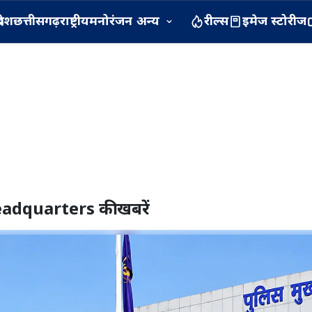
रदेश
छत्तीसगढ़
राष्ट्रीय
मनोरंजन
अन्य
रील्स
इमेज स्टोरीज
eadquarters
की खबरें