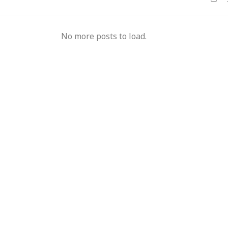
मुख्यमंत्री का किस्सा-
नेहरू के विरोध पर कांग्रेस
No more posts to load.
दुए,भालू और जंगली
से बाहर हुए; एक साथ तीन चुनाव हारने का रिकॉर्ड,
15 साल 
 गया खूंखार बाघ 'PN
विधायकों की किडनैपिंग के बाद सीएम बने डीपी
से अनिश
मिश्र
ऑपरेटर