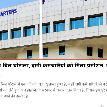
िल घोटाला, दागी कर्मचारियों को मिला प्रमोशन; ह
ब
! फिल्म
भोपाल में दुकानें सील, व्यापारियों का
Mahabharata
बिल घोटाले में एक चौंकाने वाला खुलासा हुआ है, जहाँ दागी कर्मचारियों को पदोन
मोशन के लिए
फूटा गुस्सा, नगर निगम के खिलाफ
रेसलर तक, जा
ंज्ञान लेते हुए, अब हाईकोर्ट ने सरकार से जवाब तलब किया है, जिससे इस पूरे
ुंचे Sunny Deol
जोरदार प्रदर्शन
दमदार सफर
ने आने की उम्मीद है।
31 