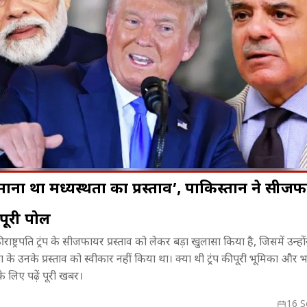
 माना था मध्यस्थता का प्रस्ताव’, पाकिस्तान ने सीज
 पूरी पोल
! फिल्म
भोपाल में दुकानें सील, व्यापारियों का
Mahabharata
 राष्ट्रपति ट्रंप के सीजफायर प्रस्ताव को लेकर बड़ा खुलासा किया है, जिसमें उन्हों
मोशन के लिए
फूटा गुस्सा, नगर निगम के खिलाफ
रेसलर तक, जा
ा के उनके प्रस्ताव को स्वीकार नहीं किया था। क्या थी ट्रंप की पूरी भूमिका औ
ुंचे Sunny Deol
जोरदार प्रदर्शन
दमदार सफर
के लिए पढ़ें पूरी खबर।
16 S