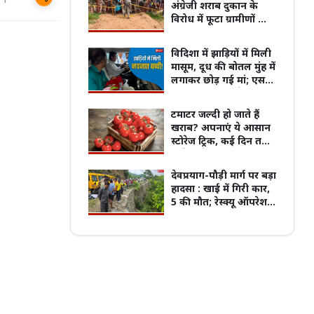
अंग्रेजी शराब दुकान के
विरोध में फूटा ग्रामीणों का
गुस्सा, विधायक विक्रम
मंडावी बोले- स्कूल बंद,
विदिशा में झाड़ियों में मिली
पुरानी बसों के नियम पर बवाल, 7 अगस्त
शराब चालू
मासूम, दूध की बोतल मुंह में
्चितकालीन हड़ताल पर जाएंगे प्राइवेट बस
प्रदेश का सबसे पुराना GRMC बनेगा मध्य प्रदेश
लगाकर छोड़ गई मां; एसपी
्स
की पहली मेडिकल यूनिवर्सिटी
रोहित काशवानी ने दिखाई
इंसानियत
टमाटर जल्दी हो जाते हैं
खराब? अपनाएं ये आसान
स्टोरेज ट्रिक, कई दिन तक
रहेंगे ताजे!
देवप्रयाग-पौड़ी मार्ग पर बड़ा
हादसा : खाई में गिरी कार,
5 की मौत; रेस्क्यू ऑपरेशन
जारी