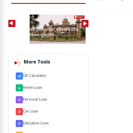
AI की मदद से 2-3 बाघ, तें
प्रदेश का सबसे पुराना GRMC बनेगा मध्य प्रदेश
कुत्तों के बीच खोज निकाला
की पहली मेडिकल यूनिवर्सिटी
103 M'
More Tools
SIP Calculator
Home Loan
Personal Loan
Car Loan
Education Loan