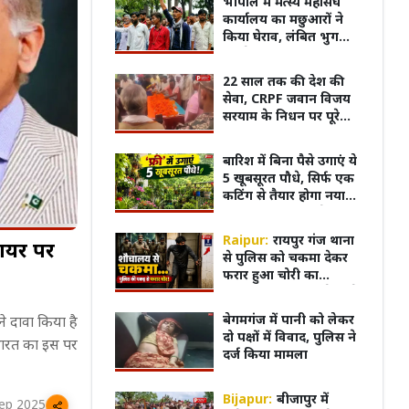
भोपाल में मत्स्य महासंघ
घायल
कार्यालय का मछुआरों ने
किया घेराव, लंबित भुगतान
को लेकर सौंपा ज्ञापन
22 साल तक की देश की
सेवा, CRPF जवान विजय
सरयाम के निधन पर पूरे
गांव की आंखें हुईं नम
बारिश में बिना पैसे उगाएं ये
5 खूबसूरत पौधे, सिर्फ एक
कटिंग से तैयार होगा नया
पौधा; बालकनी दिखेगी
हरी-भरी
Raipur:
रायपुर गंज थाना
फायर पर
से पुलिस को चकमा देकर
फरार हुआ चोरी का
आरोपित, शौचालय ले जाते
समय हुआ फरार
 के भीम से WWE
'दिल ना लिया...' गाने से वायरल हुए
पंखे स
बेगमगंज में पानी को लेकर
ने दावा किया है
निए Saurav Gurjar का
'धूम' पहुंचे रांची, JPSC-JSSC छात्रों का
एक्सप्
दो पक्षों में विवाद, पुलिस ने
र भारत का इस पर
किया समर्थन!
वायरल
दर्ज किया मामला
Bijapur:
बीजापुर में
ep 2025