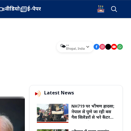
वीडियो
ई-पेपर
--
🌤️
Bhopal
,
India
Latest News
NH719 पर भीषण हादसा;
नेपाल से पुणे जा रही बस
गैस सिलेंडरों से भरे कैंटर
और डंपर से टकाराई,
नेपाली महिला की मौत, 15