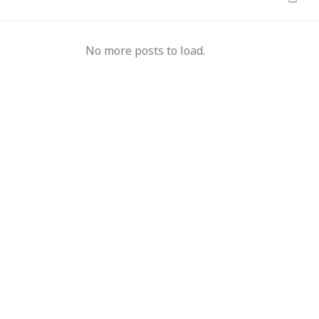
मुख्यमंत्री का किस्सा-
नेहरू के विरोध पर कांग्रेस
No more posts to load.
दुए,भालू और जंगली
से बाहर हुए; एक साथ तीन चुनाव हारने का रिकॉर्ड,
15 साल 
 गया खूंखार बाघ 'PN
विधायकों की किडनैपिंग के बाद सीएम बने डीपी
से अनिश
मिश्र
ऑपरेटर