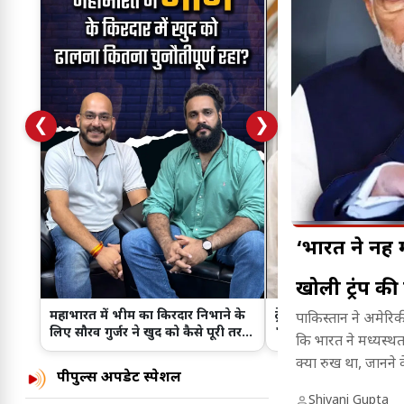
❮
❯
‘भारत ने नहीं
खोली ट्रंप की
महाभारत में भीम का किरदार निभाने के
ट्रेलर के बाद बढ़ा क्रेज...
पाकिस्तान ने अमेरिकी
लिए सौरव गुर्जर ने खुद को कैसे पूरी तरह
'Batwara 1947' के प्र
कि भारत ने मध्यस्थत
बदला?
Ahmedabad पह
क्या रुख था, जानने 
पीपुल्स अपडेट स्पेशल
Shivani Gupta