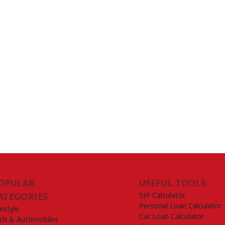
OPULAR
USEFUL TOOLS
SIP Calculator
ATEGORIES
Personal Loan Calculator
festyle
Car Loan Calculator
ch & Automobiles