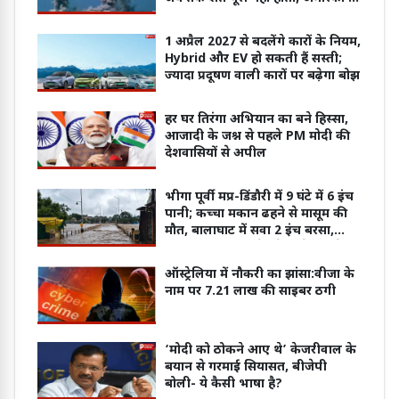
बातचीत नामुमकिन
1 अप्रैल 2027 से बदलेंगे कारों के नियम,
Hybrid और EV हो सकती हैं सस्ती;
ज्यादा प्रदूषण वाली कारों पर बढ़ेगा बोझ
हर घर तिरंगा अभियान का बने हिस्सा,
आजादी के जश्न से पहले PM मोदी की
देशवासियों से अपील
भीगा पूर्वी मप्र-डिंडौरी में 9 घंटे में 6 इंच
पानी; कच्चा मकान ढहने से मासूम की
मौत, बालाघाट में सवा 2 इंच बरसा,
उमरिया में जोहिला डेम के 6 गेट खोले
ऑस्ट्रेलिया में नौकरी का झांसा:वीजा के
नाम पर 7.21 लाख की साइबर ठगी
‘मोदी को ठोकने आए थे’ केजरीवाल के
बयान से गरमाई सियासत, बीजेपी
बोली- ये कैसी भाषा है?