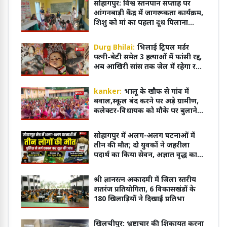
सोहागपुर: विश्व स्तनपान सप्ताह पर
आंगनबाड़ी केंद्र में जागरूकता कार्यक्रम,
शिशु को मां का पहला दूध पिलाना
आवश्यक
Durg Bhilai:
भिलाई ट्रिपल मर्डर
पत्नी-बेटी समेत 3 हत्याओं में फांसी रद्द,
अब आखिरी सांस तक जेल में रहेगा रवि
शर्मा
kanker:
भालू के खौफ से गांव में
बवाल,स्कूल बंद करने पर अड़े ग्रामीण,
कलेक्टर-विधायक को मौके पर बुलाने
की मांग
सोहागपुर में अलग-अलग घटनाओं में
तीन की मौत; दो युवकों ने जहरीला
पदार्थ का किया सेवन, अज्ञात वृद्ध का
शव पटरियों पर मिला
श्री ज्ञानरत्न अकादमी में जिला स्तरीय
शतरंज प्रतियोगिता, 6 विकासखंडों के
180 खिलाड़ियों ने दिखाई प्रतिभा
खिलचीपुर: भ्रष्टाचार की शिकायत करना