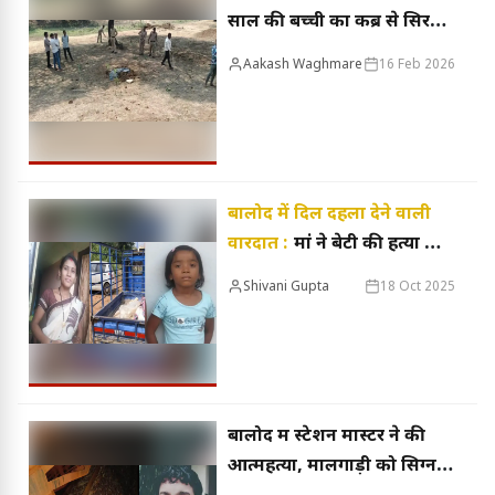
साल की बच्ची का कब्र से सिर
गायब, तंत्र-मंत्र की आशंका,
Aakash Waghmare
16 Feb 2026
पुलिस ने जांच शुरू की
बालोद में दिल दहला देने वाली
वारदात :
मां ने बेटी की हत्या के
बाद लगाई फांसी, बेटा बाल-बाल
Shivani Gupta
18 Oct 2025
बचा
बालोद में स्टेशन मास्टर ने की
आत्महत्या, मालगाड़ी को सिग्नल