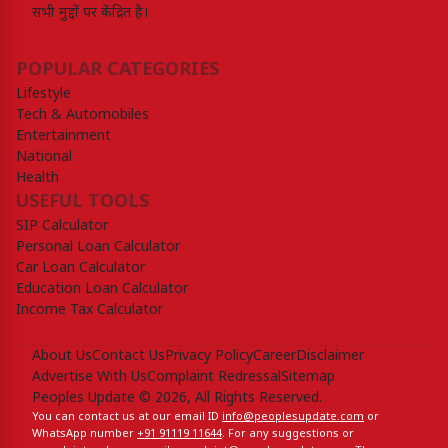
सभी मुद्दों पर केंद्रित है।
POPULAR CATEGORIES
Lifestyle
Tech & Automobiles
Entertainment
National
Health
USEFUL TOOLS
SIP Calculator
Personal Loan Calculator
Car Loan Calculator
Education Loan Calculator
Income Tax Calculator
About Us
Contact Us
Privacy Policy
Career
Disclaimer
Advertise With Us
Complaint Redressal
Sitemap
Peoples Update © 2026, All Rights Reserved.
You can contact us at our email ID
info@peoplesupdate.com
or
WhatsApp number
+91 91119 11644
. For any suggestions or