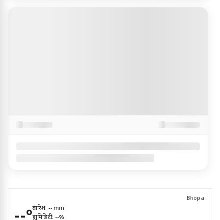
Bhopal
बारिश:
--
mm
--
°
ह्यूमिडिटी:
--
%