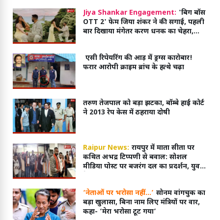
Jiya Shankar Engagement:
'बिग बॉस
OTT 2' फेम जिया शंकर ने की सगाई, पहली
बार दिखाया मंगेतर करण धनक का चेहरा,
रोमांटिक तस्वीरें VIRAL
एसी रिपेयरिंग की आड़ में ड्रग्स कारोबार!
फरार आरोपी क्राइम ब्रांच के हत्थे चढ़ा
तरुण तेजपाल को बड़ा झटका, बॉम्बे हाई कोर्ट
ने 2013 रेप केस में ठहराया दोषी
Raipur News:
रायपुर में माता सीता पर
कथित अभद्र टिप्पणी से बवाल: सोशल
मीडिया पोस्ट पर बजरंग दल का प्रदर्शन, युवक
के खिलाफ FIR दर्ज
‘नेताओं पर भरोसा नहीं…’
सोनम वांगचुक का
बड़ा खुलासा, बिना नाम लिए मंत्रियों पर वार,
कहा- ‘मेरा भरोसा टूट गया’