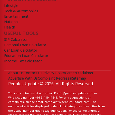
Lifestyle
Tech & Automobiles
Entertainment
National
Health
USEFUL TOOLS
SIP Calculator
Personal Loan Calculator
Car Loan Calculator
Education Loan Calculator
Income Tax Calculator
About Us
Contact Us
Privacy Policy
Career
Disclaimer
Advertise With Us
Complaint Redressal
Sitemap
Peoples Update © 2026, All Rights Reserved.
You can contact us at our email ID
info@peoplesupdate.com
or
WhatsApp number
+91 91119 11644
. For any suggestions or
complaints, please email
complaint@peoplesupdate.com
. The
number of articles displayed under Hindi categories may differ from
the actual number due to tag duplication. For the correct number,