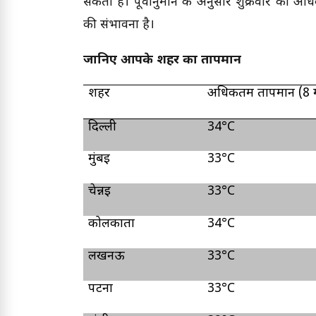
सकती है। पूर्वानुमान के अनुसार शुक्रवार को अ
की संभावना है।
जानिए आपके शहर का तापमान
शहर
अधिकतम तापमान (
8
दिल्ली
34°C
मुंबई
33°C
चेन्नई
33°C
कोलकाता
34°C
लखनऊ
33°C
पटना
33°C