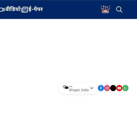
वीडियो
ई-पेपर
--
🌤️
Bhopal
,
India