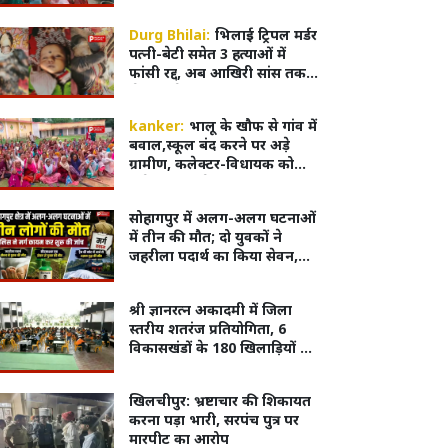
दूध पिलाना आवश्यक
Durg Bhilai:
भिलाई ट्रिपल मर्डर
पत्नी-बेटी समेत 3 हत्याओं में
फांसी रद्द, अब आखिरी सांस तक
जेल में रहेगा रवि शर्मा
kanker:
भालू के खौफ से गांव में
बवाल,स्कूल बंद करने पर अड़े
ग्रामीण, कलेक्टर-विधायक को
मौके पर बुलाने की मांग
सोहागपुर में अलग-अलग घटनाओं
में तीन की मौत; दो युवकों ने
जहरीला पदार्थ का किया सेवन,
अज्ञात वृद्ध का शव पटरियों पर
मिला
श्री ज्ञानरत्न अकादमी में जिला
स्तरीय शतरंज प्रतियोगिता, 6
विकासखंडों के 180 खिलाड़ियों ने
दिखाई प्रतिभा
खिलचीपुर: भ्रष्टाचार की शिकायत
करना पड़ा भारी, सरपंच पुत्र पर
मारपीट का आरोप