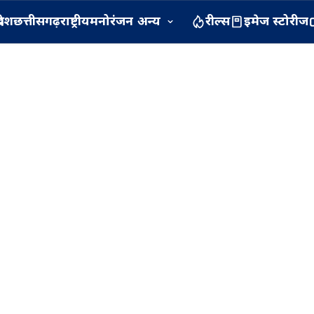
रदेश
छत्तीसगढ़
राष्ट्रीय
मनोरंजन
अन्य
रील्स
इमेज स्टोरीज