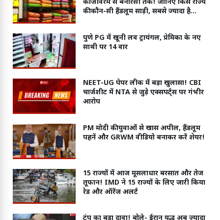
कांजीवरम से बनारसी तक! जानिए किस राज्य
की कौन-सी हैंडलूम साड़ी, सबसे ज्यादा है
मशहूर
पुणे PG में खूनी लव ट्रायंगल, प्रेमिका के नए
साथी पर 14 वार
NEET-UG पेपर लीक में बड़ा खुलासा! CBI
चार्जशीट में NTA से जुड़े एक्सपर्ट्स पर गंभीर
आरोप
PM मोदी की युवाओं से खास अपील, हैंडलूम
पहनें और GRWM वीडियो बनाकर करें शेयर!
15 राज्यों में आज मूसलाधार बरसात और तेज
तूफान! IMD ने 15 राज्यों के लिए जारी किया
रेड और ऑरेंज अलर्ट
ट्रंप का बड़ा दावा! बोले- ईरान युद्ध अब ज्यादा