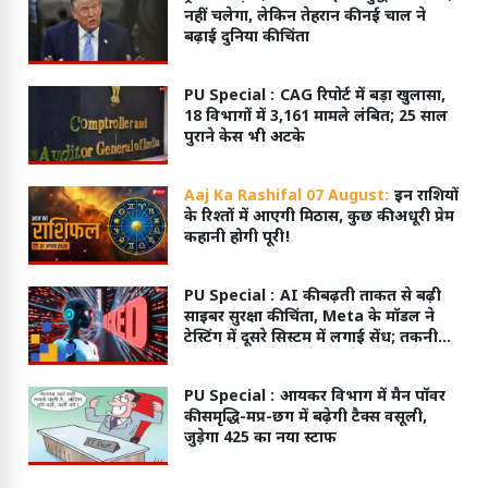
नहीं चलेगा, लेकिन तेहरान की नई चाल ने
बढ़ाई दुनिया की चिंता
PU Special :
CAG रिपोर्ट में बड़ा खुलासा,
18 विभागों में 3,161 मामले लंबित; 25 साल
पुराने केस भी अटके
Aaj Ka Rashifal 07 August:
इन राशियों
के रिश्तों में आएगी मिठास, कुछ की अधूरी प्रेम
कहानी होगी पूरी!
PU Special :
AI की बढ़ती ताकत से बढ़ी
साइबर सुरक्षा की चिंता, Meta के मॉडल ने
टेस्टिंग में दूसरे सिस्टम में लगाई सेंध; तकनीकी
गड़बड़ी से मिली इंटरनेट एक्सेस
PU Special :
आयकर विभाग में मैन पॉवर
की समृद्धि-मप्र-छग में बढ़ेगी टैक्स वसूली,
जुड़ेगा 425 का नया स्टाफ