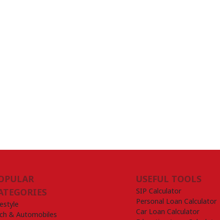
OPULAR
USEFUL TOOLS
SIP Calculator
ATEGORIES
Personal Loan Calculator
festyle
Car Loan Calculator
ch & Automobiles