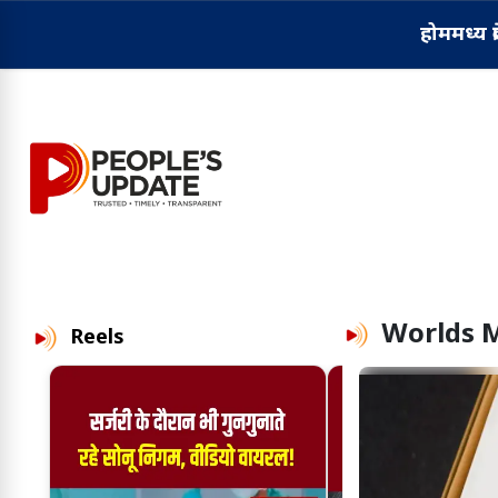
होम
मध्य प्
Worlds M
Reels