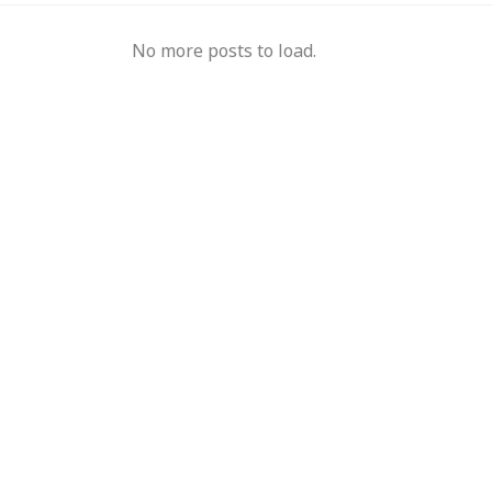
No more posts to load.
, 18 विभागों में 3,161
आयकर विभाग में मैन पॉवर की समृद्धि-मप्र-छग में
‘गलत मू
े केस भी अटके
बढ़ेगी टैक्स वसूली, जुड़ेगा 425 का नया स्टाफ
अंधविश्व