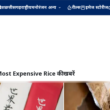
रदेश
छत्तीसगढ़
राष्ट्रीय
मनोरंजन
अन्य
रील्स
इमेज स्टोरीज
ost Expensive Rice
की खबरें