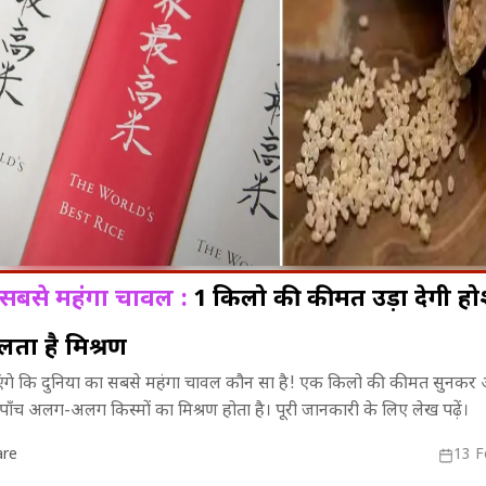
का सबसे महंगा चावल :
1 किलो की कीमत उड़ा देगी हो
लता है मिश्रण
्बुलेंस के बाद
प्रेमिका से मिलने की जिद में 100 फीट
बारिश के बीच भो
एंगे कि दुनिया का सबसे महंगा चावल कौन सा है! एक किलो की कीमत सुनकर
िटिव, DGCA ने
ऊंचे टावर पर चढ़ा युवक, Video Viral!
का संदेश, CM मो
ं पाँच अलग-अलग किस्मों का मिश्रण होता है। पूरी जानकारी के लिए लेख पढ़ें।
का किया शुभार
re
13 F