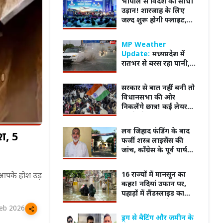
भोपाल से विदेश की सीधी
उड़ान! शारजाह के लिए
जल्द शुरू होगी फ्लाइट,
रीवा-पटना का सफर भी
हुआ आसान
MP Weather
Update:
मध्यप्रदेश में
रातभर से बरस रहा पानी,
21 जिलों में भारी बारिश
का अलर्ट; स्कूलों में आज
सरकार से बात नहीं बनी तो
छुट्टी घोषित
विधानसभा की ओर
निकलेंगे छात्र! कई लेयर
की बैरिकेडिंग, रांची में बढ़ी
सुरक्षा, धारा 163 लागू
लव जिहाद फंडिंग के बाद
श, 5
फर्जी शस्त्र लाइसेंस की
जांच, कॉंग्रेस के पूर्व पार्षद
को जम्मू ले गई पुलिस
पाल में गूंजा देशभक्ति
सावन में महाकाल के दरबार में पहुंचे सिंगर
लखनऊ क
16 राज्यों में मानसून का
 आपके होश उड़
हन यादव ने तिरंगा यात्रा
B Praak, भस्म आरती में हुए शामिल
लेकर उ
कहर! नदियां उफान पर,
ंभ
अंदाज
पहाड़ों में लैंडस्लाइड का
खतरा, जानें अपने शहर का
eb 2026
हाल
ड्रग से बैटिंग और जमीन के