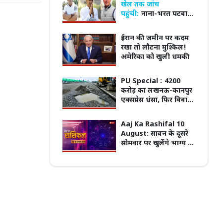
खेल तक जांच
पहुंची:
नाना-भरत पटवारी
से जुड़े 25 से ज्यादा लोगों
गायब
ईरान की जमीन पर कदम
रखा तो लौटना मुश्किल!
लांक' और 'सिग्नेचर' ने बढ़ाई दूरियां,
MP में विद्यार्थियों के मानसिक स्वास्थ्य पर बनेगी
अमेरिका को खुली धमकी
ास के फेर में टूटने की कगार पर रिश्ते
नई नीति, हर स्कूल-कॉलेज में होंगे काउंसलर
PU Special :
4200
करोड़ का लखनऊ-कानपुर
एक्सप्रेस धंसा, फिर विवादों
में पीएनसी इंफ्राटेक;
भोपाल वेस्टर्न बायपास का
Aaj Ka Rashifal 10
ठेका भी इसी कंपनी के
August: सावन के दूसरे
पास
सोमवार पर खुलेंगे भाग्य के
दरवाजे! इन राशियों को
मिलेगी बड़ी खुशखबरी