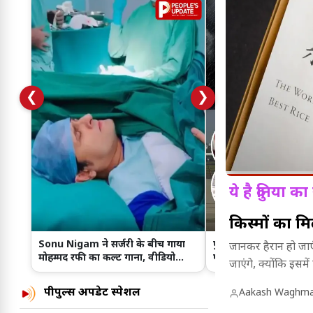
❮
❯
ये है दुनिया 
किस्मों का मि
Sonu Nigam ने सर्जरी के बीच गाया
फुकेट-दिल्ली फ्लाइट में टर
जानकर हैरान हो जा
मोहम्मद रफी का कल्ट गाना, वीडियो
पायलट का डोप टेस्ट पॉज
जाएंगे, क्योंकि इसमे
वायरल
जांच शुरू की।
पीपुल्स अपडेट स्पेशल
Aakash Waghma