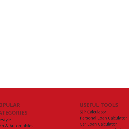
OPULAR
USEFUL TOOLS
SIP Calculator
ATEGORIES
Personal Loan Calculator
festyle
Car Loan Calculator
ch & Automobiles