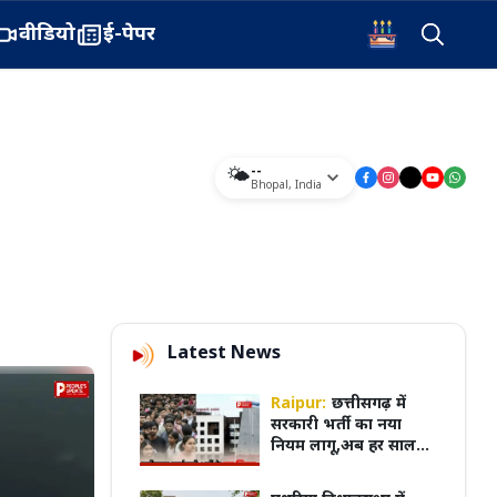
वीडियो
ई-पेपर
--
🌤️
Bhopal
,
India
Latest News
Raipur:
छत्तीसगढ़ में
सरकारी भर्ती का नया
नियम लागू,अब हर साल
अगस्त में आएगा भर्ती
कैलेंडर, पूरी प्रक्रिया होगी