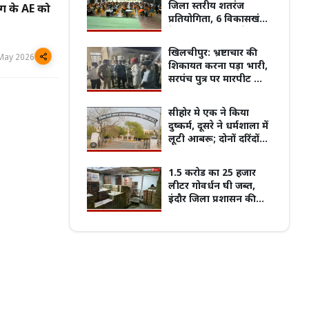
जिला स्तरीय शतरंज
ग के AE को
प्रतियोगिता, 6 विकासखंडों
के 180 खिलाड़ियों ने
दिखाई प्रतिभा
खिलचीपुर: भ्रष्टाचार की
पुरानी बसों के नियम पर बवाल, 7 अगस्त
May 2026
शिकायत करना पड़ा भारी,
्चितकालीन हड़ताल पर जाएंगे प्राइवेट बस
प्रदेश का सबसे पुराना GRMC बनेगा मध्य प्रदेश
सरपंच पुत्र पर मारपीट का
्स
की पहली मेडिकल यूनिवर्सिटी
आरोप
सीहोर मे एक ने किया
दुष्कर्म, दूसरे ने धर्मशाला में
लूटी आबरू; दोनों दरिंदों
को ताउम्र जेल
1.5 करोड का 25 हजार
लीटर गोवर्धन घी जब्त,
इंदौर जिला प्रशासन की
बड़ी कार्रवाई