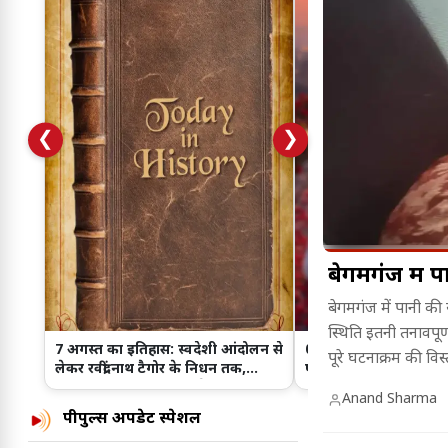
❮
❯
बेगमगंज में प
बेगमगंज में पानी की 
स्थिति इतनी तनावपू
7 अगस्त का इतिहास: स्वदेशी आंदोलन से
07 अगस्त लव राशिफल: क
पूरे घटनाक्रम की व
लेकर रवींद्रनाथ टैगोर के निधन तक,
पॉजिटिव जवाब, किसके रिश
जानिए इस दिन हुईं प्रमुख ऐतिहासिक
आज नया मोड़
Anand Sharma
घटनाएं।
पीपुल्स अपडेट स्पेशल