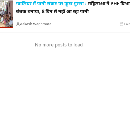
ग्वालियर में पानी संकट पर फूटा गुस्सा :
महिलाओं ने PHE विभा
बंधक बनाया, 8 दिन से नहीं आ रहा पानी
मुख्यमंत्री का किस्सा-
नेहरू के विरोध पर कांग्रेस
दुए,भालू और जंगली
से बाहर हुए; एक साथ तीन चुनाव हारने का रिकॉर्ड,
15 साल 
Aakash Waghmare
14 
 गया खूंखार बाघ 'PN
विधायकों की किडनैपिंग के बाद सीएम बने डीपी
से अनिश
मिश्र
ऑपरेटर
No more posts to load.