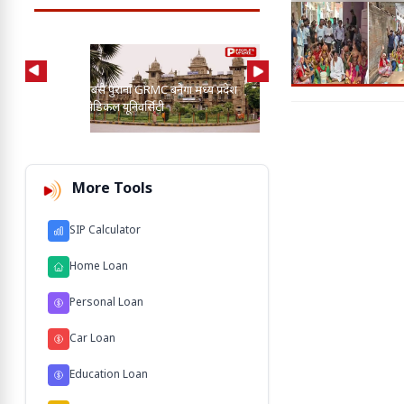
AI की मदद से 2-3 बाघ, तें
प्रदेश का सबसे पुराना GRMC बनेगा मध्य प्रदेश
कुत्तों के बीच खोज निकाला
की पहली मेडिकल यूनिवर्सिटी
103 M'
More Tools
SIP Calculator
Home Loan
Personal Loan
Car Loan
Education Loan