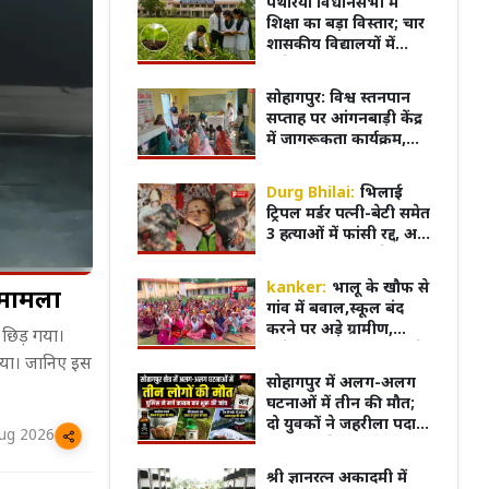
पथरिया विधानसभा में
ऑनलाइन
शिक्षा का बड़ा विस्तार; चार
शासकीय विद्यालयों में
खुलेगा कृषि संकाय,
विद्यार्थियों को घर के पास
सोहागपुर: विश्व स्तनपान
मिलेगी आधुनिक शिक्षा
सप्ताह पर आंगनबाड़ी केंद्र
में जागरूकता कार्यक्रम,
शिशु को मां का पहला दूध
पिलाना आवश्यक
Durg Bhilai:
भिलाई
ट्रिपल मर्डर पत्नी-बेटी समेत
3 हत्याओं में फांसी रद्द, अब
आखिरी सांस तक जेल में
रहेगा रवि शर्मा
kanker:
भालू के खौफ से
ा मामला
गांव में बवाल,स्कूल बंद
करने पर अड़े ग्रामीण,
 छिड़ गया।
कलेक्टर-विधायक को मौके
गया। जानिए इस
पर बुलाने की मांग
म का किरदार निभाने के
ट्रेलर के बाद बढ़ा क्रेज...! फिल्म
भोपाल म
सोहागपुर में अलग-अलग
ने खुद को कैसे पूरी तरह
'Batwara 1947' के प्रमोशन के लिए
फूटा ग
घटनाओं में तीन की मौत;
Ahmedabad पहुंचे Sunny Deol
जोरदार 
दो युवकों ने जहरीला पदार्थ
ug 2026
का किया सेवन, अज्ञात वृद्ध
का शव पटरियों पर मिला
श्री ज्ञानरत्न अकादमी में