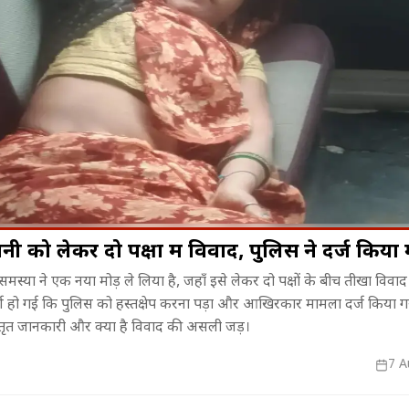
ानी को लेकर दो पक्षों में विवाद, पुलिस ने दर्ज किय
समस्या ने एक नया मोड़ ले लिया है, जहाँ इसे लेकर दो पक्षों के बीच तीखा विवाद
र्ण हो गई कि पुलिस को हस्तक्षेप करना पड़ा और आखिरकार मामला दर्ज किया 
िसे मिलेगा
संगीत, संस्कृति और नृत्य...! BRICS
महाभारत में भी
िस्तृत जानकारी और क्या है विवाद की असली जड़।
्ते में आएगा
Cultural Event में झूम उठा भोपाल
लिए सौरव गुर्जर 
बदला?
7 A